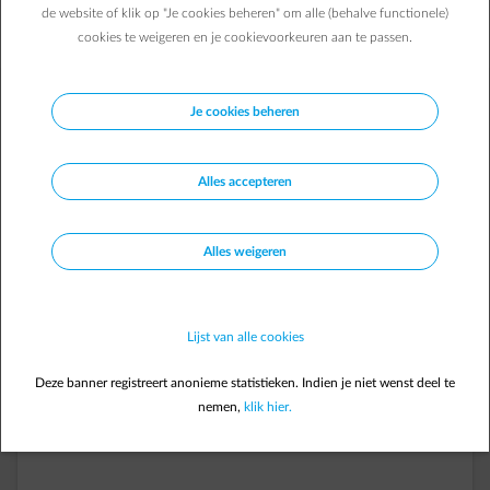
beslissingen te nemen op basis van uw behoeften.
de website of klik op "Je cookies beheren" om alle (behalve functionele)
cookies te weigeren en je cookievoorkeuren aan te passen.
Zelf hernieuwbare energie
Je cookies beheren
produceren?
Ontdek ons aanbod:
Alles accepteren
Alles weigeren
Lijst van alle cookies
Deze banner registreert anonieme statistieken. Indien je niet wenst deel te
nemen,
klik hier.