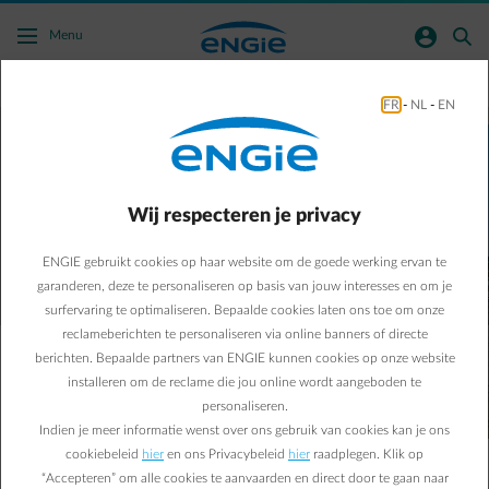
Ga naar de hoofdinhoud
normal-account-circle
search
Menu
FR
-
NL
-
EN
Lokaal
hernieuwbare energie
produceren
Conctacteer ons
Wij respecteren je privacy
ENGIE gebruikt cookies op haar website om de goede werking ervan te
garanderen, deze te personaliseren op basis van jouw interesses en om je
surfervaring te optimaliseren. Bepaalde cookies laten ons toe om onze
reclameberichten te personaliseren via online banners of directe
berichten. Bepaalde partners van ENGIE kunnen cookies op onze website
ENGIE is de grootste producent van hernieuwbare
installeren om de reclame die jou online wordt aangeboden te
energie in België. We ontwikkelen innovatieve en
personaliseren.
duurzame oplossingen om het energiecomfort van onze
Indien je meer informatie wenst over ons gebruik van cookies kan je ons
klanten te verbeteren, in alle veiligheid en tegen de best
cookiebeleid
hier
en ons Privacybeleid
hier
raadplegen. Klik op
mogelijke voorwaarden. Wij helpen u de juiste
“Accepteren” om alle cookies te aanvaarden en direct door te gaan naar