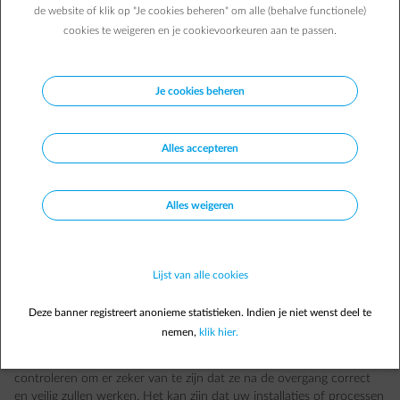
de website of klik op "Je cookies beheren" om alle (behalve functionele)
cookies te weigeren en je cookievoorkeuren aan te passen.
Je cookies beheren
Alles accepteren
Alles weigeren
Lijst van alle cookies
Deze banner registreert anonieme statistieken. Indien je niet wenst deel te
Wat zijn de gevolgen voor u?
nemen,
klik hier.
Deze verandering betekent dat u uw gasinstallatie moet laten
controleren om er zeker van te zijn dat ze na de overgang correct
en veilig zullen werken. Het kan zijn dat uw installaties of processen