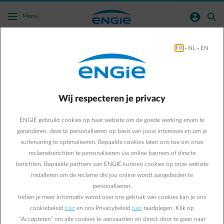
Ga naar de hoofdinhoud
normal-account-circle
search
Menu
Overgang van aardgas
FR
-
NL
-
EN
Overgang van "arm" aardgas naar "rijk"
Wij respecteren je privacy
aardgas
ENGIE gebruikt cookies op haar website om de goede werking ervan te
Nederland heeft besloten om zijn export van
garanderen, deze te personaliseren op basis van jouw interesses en om je
surfervaring te optimaliseren. Bepaalde cookies laten ons toe om onze
“arm” aardgas te verminderen. De
reclameberichten te personaliseren via online banners of directe
Nederlandse gaskraan zal volledig dichtgaan
berichten. Bepaalde partners van ENGIE kunnen cookies op onze website
vanaf 2030. De levering van aardgas uit
installeren om de reclame die jou online wordt aangeboden te
personaliseren.
Nederland zal op dat moment worden
Indien je meer informatie wenst over ons gebruik van cookies kan je ons
vervangen door "rijk" gas (gas dat meer
cookiebeleid
hier
en ons Privacybeleid
hier
raadplegen. Klik op
energie bevat voor hetzelfde volume).
“Accepteren” om alle cookies te aanvaarden en direct door te gaan naar