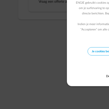
Vraag een offerte aan voor uw huishouden
ENGIE gebruikt cookies op
om je surfervaring te o
directe berichten. B
Indien je meer informati
“Accepteren” om alle c
Je cookies b
De