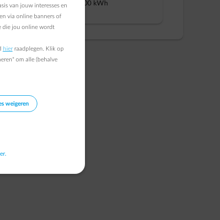
Gas > 500.000 kWh
sis van jouw interesses en
en via online banners of
 die jou online wordt
d
hier
raadplegen. Klik op
heren" om alle (behalve
es weigeren
er.