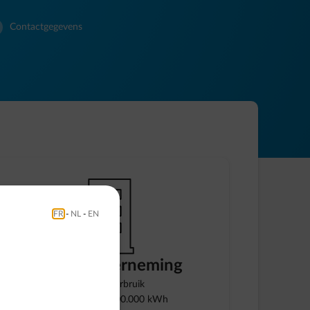
Contactgegevens
element-housing-appartment
FR
-
NL
-
EN
Grote onderneming
Jaarlijks verbruik
Elektriciteit > 500.000 kWh