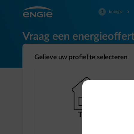
normal-keyboard-arrow-right
1
Energie
Vraag een energieoffe
Gelieve uw profiel te selecteren
element-housing-standalone
Thuis