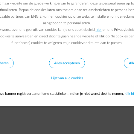
Gas < 500.000 kWh
 haar website om de goede werking ervan te garanderen, deze te personaliseren op ba
ptimaliseren. Bepaalde cookies laten ons toe om onze reclameberichten te personaliser
epaalde partners van ENGIE kunnen cookies op onze website installeren om de reclame
aangeboden te personaliseren.
e wenst over ons gebruik van cookies kan je ons cookiebeleid
hier
en ons Privacybelei
ookies te aanvaarden en direct door te gaan naar de website of klik op "Je cookies be
functionele) cookies te weigeren en je cookievoorkeuren aan te passen.
eheren
Alles accepteren
All
Lijst van alle cookies
ze banner registreert anonieme statistieken. Indien je niet wenst deel te nemen,
klik hi