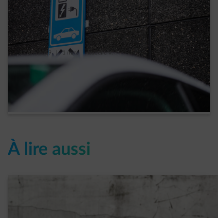
17/09/2019
|
1 min.
|
Isabelle V.
5 idées reçues sur les voitures électriques
démenties
En lire plus
À lire aussi