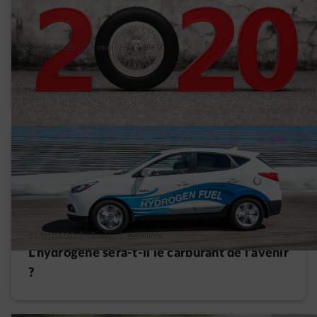
31/01/2020
|
3 min.
|
Isabelle V.
Les tendances 2020 de la mobilité
électrique
31/01/2020
|
3 min.
|
Isabelle V.
L’hydrogène sera-t-il le carburant de l’avenir
?