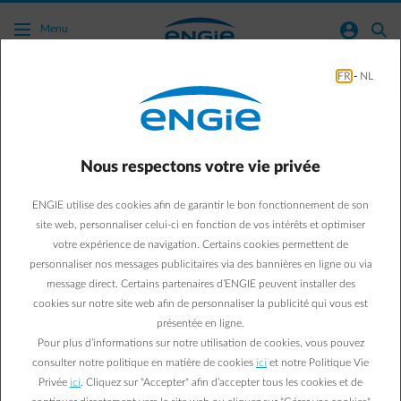
Acc�der au contenu principal
normal-account-circle
search
Menu
FR
-
NL
Green mobility
Business & Energy
Green Mobility
Nous respectons votre vie privée
Les bus misent sur la
ENGIE utilise des cookies afin de garantir le bon fonctionnement de son
mobilité électrique
site web, personnaliser celui-ci en fonction de vos intérêts et optimiser
votre expérience de navigation. Certains cookies permettent de
En ville, les jours des autobus roulant au diesel sont
personnaliser nos messages publicitaires via des bannières en ligne ou via
comptés. Trop polluants. Pour les remplacer, les modèles
message direct. Certains partenaires d’ENGIE peuvent installer des
cookies sur notre site web afin de personnaliser la publicité qui vous est
électriques occupent une place de choix, qu’ils soit « Full
présentée en ligne.
Electric », hybride ou à hydrogène.
Pour plus d’informations sur notre utilisation de cookies, vous pouvez
consulter notre politique en matière de cookies
ici
et notre Politique Vie
Isabelle V.
29/01/2020
|
2.5 min.
Privée
ici
. Cliquez sur "Accepter" afin d’accepter tous les cookies et de