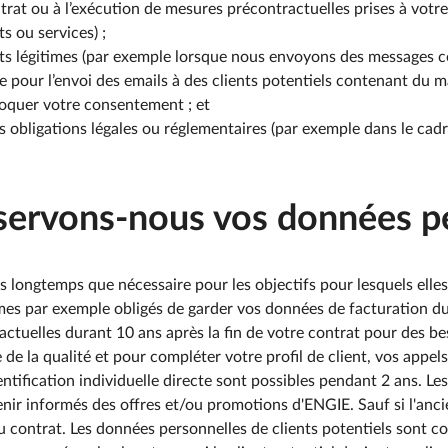
ontrat ou à l’exécution de mesures précontractuelles prises à vo
s ou services) ;
rêts légitimes (par exemple lorsque nous envoyons des messages co
our l’envoi des emails à des clients potentiels contenant du m
oquer votre consentement ; et
os obligations légales ou réglementaires (par exemple dans le ca
ervons-nous vos données pe
longtemps que nécessaire pour les objectifs pour lesquels elles 
mmes par exemple obligés de garder vos données de facturation d
ractuelles durant 10 ans après la fin de votre contrat pour des b
 de la qualité et pour compléter votre profil de client, vos appe
tification individuelle directe sont possibles pendant 2 ans. L
 tenir informés des offres et/ou promotions d'ENGIE. Sauf si l'anci
u contrat. Les données personnelles de clients potentiels sont c