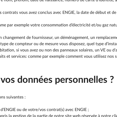
 nom, prénom, date de naissance, numéro de carte d’identité, adr
ontrats vous avez conclus avec ENGIE, la date de début et de fi
 par exemple votre consommation d’électricité et/ou gaz natur
un changement de fournisseur, un déménagement, un remplacem
pe de compteur ou de mesure vous disposez, quel type d’installa
bitation, si vous avez ou non des panneaux solaires, un VE ou d'a
uits et services: comme par exemple comment vous utilisez nos s
 vos données personnelles ?
ns suivantes :
e d’ENGIE ou de votre/vos contrat(s) avec ENGIE ;
is la gestion de la partie de notre site web réservée à notre client