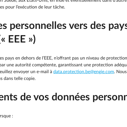
 en Suède, aux Etats-Unis, en Inde et éventuellement dans d’autres
s pour l’exécution de leur tâche.
s personnelles vers des pays
« EEE »)
s pays en dehors de l’EEE, n’offrant pas un niveau de protectio
par une autorité compétente, garantissant une protection adéqua
veuillez envoyer un e-mail à
data.protection.be@engie.com
. Nous
s dans telle copie.
ments de vos données personn
rsque :