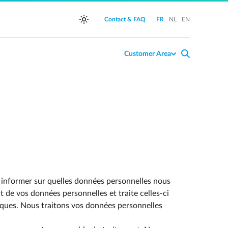
Passer en Fran�ais (Langue
Passer en N�erlandai
Passer en a11y.l
Contact & FAQ
FR
NL
EN
search
Customer Area
s informer sur quelles données personnelles nous
 de vos données personnelles et traite celles-ci
iques. Nous traitons vos données personnelles