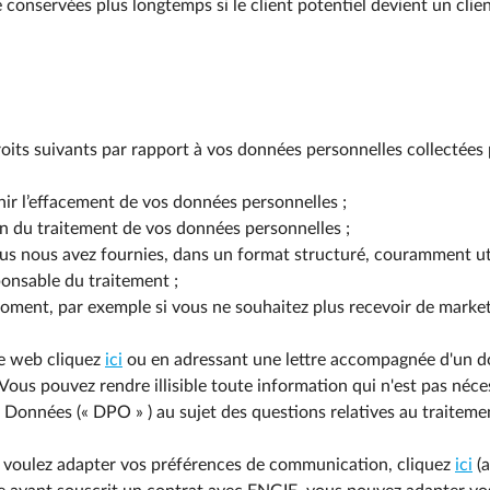
e conservées plus longtemps si le client potentiel devient un clie
roits suivants par rapport à vos données personnelles collectées
enir l’effacement de vos données personnelles ;
on du traitement de vos données personnelles ;
us nous avez fournies, dans un format structuré, couramment utili
onsable du traitement ;
ment, par exemple si vous ne souhaitez plus recevoir de marketi
te web cliquez
ici
ou en adressant une lettre accompagnée d'un d
us pouvez rendre illisible toute information qui n'est pas néces
 Données (« DPO » ) au sujet des questions relatives au traiteme
us voulez adapter vos préférences de communication, cliquez
ici
(a