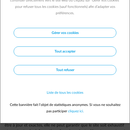
continuer directement vers le site web ou cliquez sur "Gérer vos cookies"
PME. Electrabel sa sera appelée «ENGIE» sur le site. Electrabel sa a
pour refuser tous les cookies (sauf fonctionnels) afin d’adapter vos
reçu une licence de fourniture électricité et gaz naturel de la VREG,
préférences.
de la CWaPE et de l’IBGE, les autorités de régulations respectives
pour la région flamande, la région wallonne et la région de
Bruxelles-Capitale. Electrabel sa a également reçu une licence de
fourniture électricité et gaz naturel de la CREG, l’organisme fédéral
Gérer vos cookies
pour la régulation du marché de l’électricité et du gaz naturel.
Son numéro de téléphone général est le +32 (0) 2 518 61 11. On
peut également prendre contact par
e-mail
.
Tout accepter
De la portée des informations contenues sur le
Tout refuser
site
Ce site est destiné à donner des informations générales à propos
Liste de tous les cookies
d'ENGIE, de ses filiales et de leurs activités respectives, ainsi que
sur les produits et services qu’ENGIE fournit. Le site donne
Cette bannière fait l’objet de statistiques anonymes. Si vous ne souhaitez
également la possibilité dans certains cas de conclure un contrat on
pas participer
cliquez ici.
line avec ENGIE.
Bien qu'ENGIE s'efforce de fournir des informations qu'elle estime
être à jour et exactes, elle ne peut garantir que le site soit exhaustif