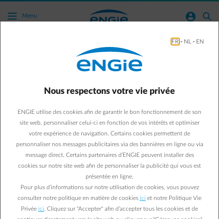
Acc�der au contenu principal
normal-account-circle
search
Menu
FR
-
NL
-
EN
Conditions d’utilisation du site Internet
Les dispositions de la présente notice légale s'appliquent à tous les
Nous respectons votre vie privée
visiteurs de ce site Internet et en utilisant ce site Internet vous
acceptez expressément les conditions ci-dessous.
ENGIE utilise des cookies afin de garantir le bon fonctionnement de son
site web, personnaliser celui-ci en fonction de vos intérêts et optimiser
De la société
votre expérience de navigation. Certains cookies permettent de
personnaliser nos messages publicitaires via des bannières en ligne ou via
message direct. Certains partenaires d’ENGIE peuvent installer des
Le présent site est celui d'Electrabel, société anonyme de droit
cookies sur notre site web afin de personnaliser la publicité qui vous est
belge, dont le siège social est établi à 1000 Bruxelles, boulevard
Simón Bolívar 36, TVA BE 0403.170.701 RPM Bruxelles. Electrabel
présentée en ligne.
sa s’occupe essentiellement de la production d’électricité et de la
Pour plus d’informations sur notre utilisation de cookies, vous pouvez
vente d’électricité à des gros clients industriels et vend de
consulter notre politique en matière de cookies
ici
et notre Politique Vie
l’électricité, du gaz naturel et des produits et services qui y sont liés
Privée
ici
. Cliquez sur "Accepter" afin d’accepter tous les cookies et de
à des clients résidentiels, des petits clients professionnels et des