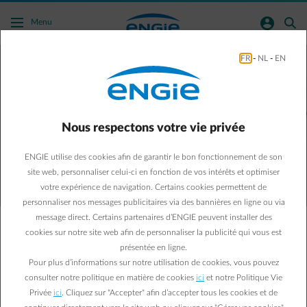
Acc�der au contenu principal
normal-account-circle
search
Menu
FR
-
NL
-
EN
Customer Area
Tous les documents et outils utiles pour
une gestion
Nous respectons votre vie privée
optimale de votre contrat d'énergie, à un
ENGIE utilise des cookies afin de garantir le bon fonctionnement de son
seul et même endroit
site web, personnaliser celui-ci en fonction de vos intérêts et optimiser
votre expérience de navigation. Certains cookies permettent de
personnaliser nos messages publicitaires via des bannières en ligne ou via
message direct. Certains partenaires d’ENGIE peuvent installer des
cookies sur notre site web afin de personnaliser la publicité qui vous est
présentée en ligne.
Connectez-vous
Pour plus d’informations sur notre utilisation de cookies, vous pouvez
consulter notre politique en matière de cookies
ici
et notre Politique Vie
Privée
ici
. Cliquez sur "Accepter" afin d’accepter tous les cookies et de
Créez un compte