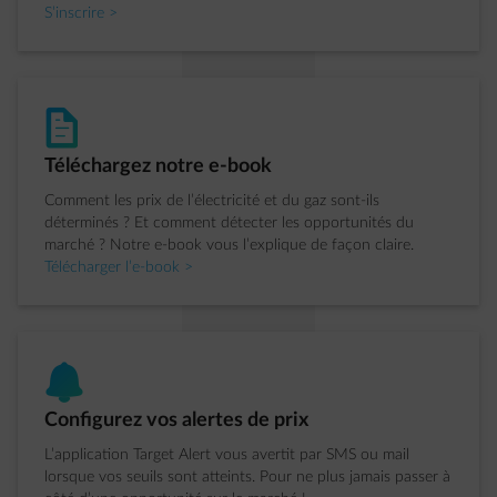
S’inscrire >
document-text
�tape 2 sur 4:
Téléchargez notre e-book
Comment les prix de l’électricité et du gaz sont-ils
déterminés ? Et comment détecter les opportunités du
marché ? Notre e-book vous l’explique de façon claire.
Télécharger l’e-book >
bell
�tape 3 sur 4:
Configurez vos alertes de prix
L’application Target Alert vous avertit par SMS ou mail
lorsque vos seuils sont atteints. Pour ne plus jamais passer à