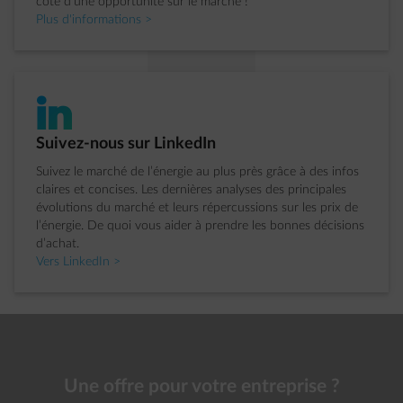
côté d’une opportunité sur le marché !
Plus d'informations >
impulse-linkedIn
�tape 4 sur 4:
Suivez-nous sur LinkedIn
Suivez le marché de l’énergie au plus près grâce à des infos
claires et concises. Les dernières analyses des principales
évolutions du marché et leurs répercussions sur les prix de
l’énergie. De quoi vous aider à prendre les bonnes décisions
d’achat.
Vers LinkedIn >
Une offre pour votre entreprise ?