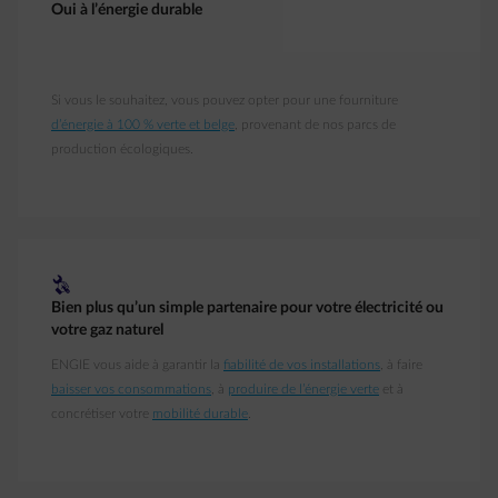
Oui à l’énergie durable
Si vous le souhaitez, vous pouvez opter pour une fourniture
d’énergie à 100 % verte et belge
, provenant de nos parcs de
production écologiques.
reparation
Bien plus qu’un simple partenaire pour votre électricité ou
votre gaz naturel
ENGIE vous aide à garantir la
fiabilité de vos installations
, à faire
baisser vos consommations
, à
produire de l’énergie verte
et à
concrétiser votre
mobilité durable
.