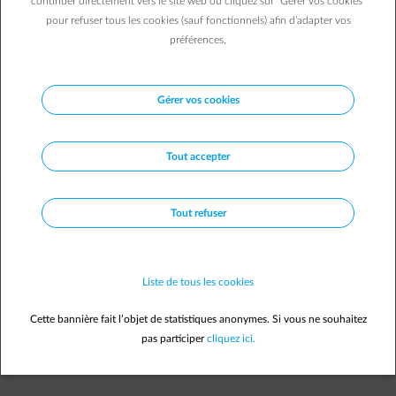
continuer directement vers le site web ou cliquez sur "Gérer vos cookies"
Demander une offre
pour refuser tous les cookies (sauf fonctionnels) afin d’adapter vos
préférences.
Vous préférez un contrat d’énergie verte belge?
C’est
parfaitement possible.
Gérer vos cookies
Demandez votre offre ici
.
Tout accepter
Tout refuser
Comment le prix est-il déterminé?
Liste de tous les cookies
Cette bannière fait l’objet de statistiques anonymes. Si vous ne souhaitez
pas participer
cliquez ici.