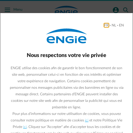
Acc�der au contenu principal
normal-account-circle
search
Menu
FR
-
NL
-
EN
Average
Contrat énergie Average
Nous respectons votre vie privée
L'énergie au prix moyen du marché
Forward pour les
ENGIE utilise des cookies afin de garantir le bon fonctionnement de son
entreprises
site web, personnaliser celui-ci en fonction de vos intérêts et optimiser
votre expérience de navigation. Certains cookies permettent de
Avec le contrat d’énergie Average, vous réduisez le risque
personnaliser nos messages publicitaires via des bannières en ligne ou via
d’un prix défavorable pour votre société. Le prix représente
message direct. Certains partenaires d’ENGIE peuvent installer des
la moyenne de toutes les cotations sur le marché Forward
cookies sur notre site web afin de personnaliser la publicité qui vous est
durant une période de référence que vous avez choisie.
présentée en ligne.
Pour plus d’informations sur notre utilisation de cookies, vous pouvez
consulter notre politique en matière de cookies
ici
et notre Politique Vie
Privée
ici
. Cliquez sur "Accepter" afin d’accepter tous les cookies et de