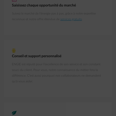
impulse-trend
Saisissez chaque opportunité du marché
Suivez le marché de l’énergie pas à pas, grâce à notre expertise
reconnue et notre offre étendue de
services gratuits
.
people
Conseil et support personnalisé
ENGIE est réputé pour l’excellence de son service et son constant
souci du client. Pour vous, notre connaissance du métier fera la
différence. C’est aussi pourquoi nos collaborateurs ne demandent
qu’à vous aider.
green-energy