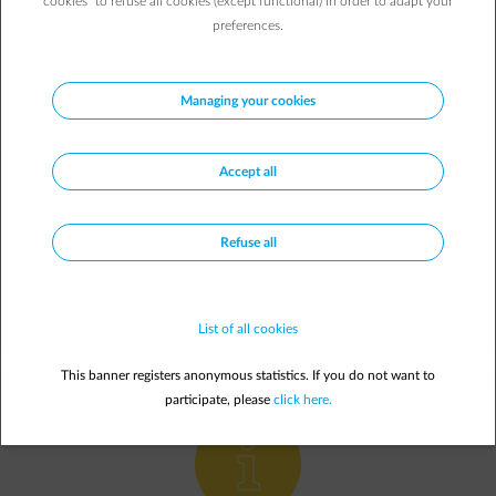
cookies” to refuse all cookies (except functional) in order to adapt your
preferences.
Managing your cookies
Accept all
De korte video
legt uit hoe u nooit een kans mist dankzij de
Refuse all
target alerts in de
rubriek energiemarkt
.
En hoe u in de
Customer Area
deze prijzen bekijkt:
List of all cookies
This banner registers anonymous statistics. If you do not want to
participate, please
click here.
element-info