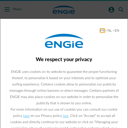
Skip to main content
normal-account-circle
search
Menu
FR
-
NL
-
EN
ENGIE Business - Customer Area
We respect your privacy
Video (4/5) - Energiemarkt
ENGIE uses cookies on its website to guarantee the proper functioning
Volg de energieprijzen op de voet en grijp de opportuniteiten op de
thereof, to personalize it based on your interests and to optimize your
markt
surfing experience. Certains cookies allow to personalize our publicity
messages through online banners or direct messages. Certians partners of
ENGIE may also place cookies on our website in order to personalize the
publicity that is shown to you online.
For more information on our use of cookies you can consult our cookie
Video (4/5) – Energiemarkt
policy
here
en our Privacy policy
hier
. Click on "Accept" to accept all
cookies and directly continue to our website or click on “Managing your