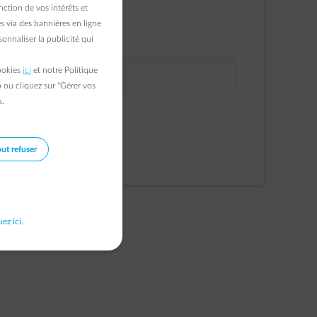
ction de vos intérêts et
VOTRE PRÉNOM
s via des bannières en ligne
onnaliser la publicité qui
E-MAIL
cookies
ici
et notre Politique
VOTRE NOM
b ou cliquez sur "Gérer vos
s.
Continuer
Inscription
ut refuser
uez ici.