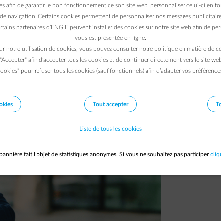
es afin de garantir le bon fonctionnement de son site web, personnaliser celui-ci en fon
quoi ?
de navigation. Certains cookies permettent de personnaliser nos messages publicitaire
rtains partenaires d’ENGIE peuvent installer des cookies sur notre site web afin de pers
04/10/2023
|
1 min.
vous est présentée en ligne.
ur notre utilisation de cookies, vous pouvez consulter notre politique en matière de 
 "Accepter" afin d’accepter tous les cookies et de continuer directement vers le site we
ookies" pour refuser tous les cookies (sauf fonctionnels) afin d’adapter vos préférence
okies
Tout accepter
To
Liste de tous les cookies
bannière fait l’objet de statistiques anonymes. Si vous ne souhaitez pas participer
cliq