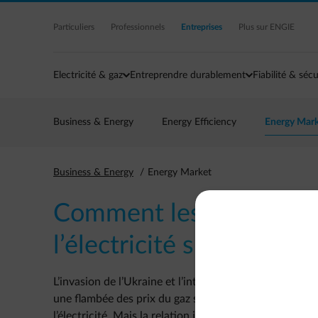
Acc�der au contenu principal
Particuliers
Professionnels
Entreprises
Plus sur ENGIE
Electricité & gaz
Entreprendre durablement
Fiabilité & sécu
Business & Energy
Energy Efficiency
Energy Mar
Business & Energy
Energy Market
Comment les marchés d
l’électricité s’influencen
L’invasion de l’Ukraine et l’interruption des importati
une flambée des prix du gaz se traduit la plupart du
l’électricité. Mais la relation inverse est aussi vraie : 