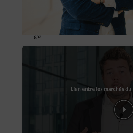
Dans cette vidéo, notre expert analyse les deux scéna
Par quel mécanisme l’offre et la demande de gaz i
Pourquoi, à l’inverse, une chute dans l’offre d’é
gaz
Lien entre les marchés du g
play-fw