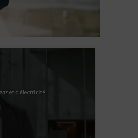
rios et vous explique :
nfluencent les prix de l’électricité
lectricité peut induire une hausse des prix du
az et d'électricité
d