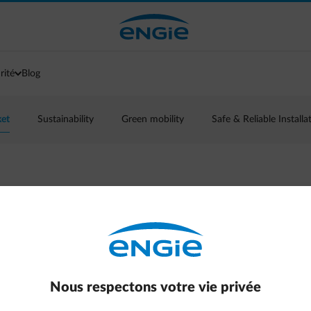
rité
Blog
ket
Sustainability
Green mobility
Safe & Reliable Installa
u gaz et de
t-ils ?
ons de gaz russe qui a suivi en témoignent :
Nous respectons votre vie privée
 temps par une augmentation des prix de
une hausse des prix de l’électricité peut