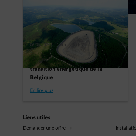
06/05/2024
|
1 min.
|
Niels Villers
La centrale de pompage-turbinage
de Coo : un élément clé dans la
transition énergétique de la
Belgique
En lire plus
Liens utiles
Demander une offre
Installati