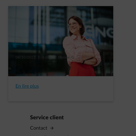
04/10/2023
|
1 min.
|
Damien G.
Plan Fit for 55 : quel impact sur
votre activité ?
En lire plus
Service client
Contact