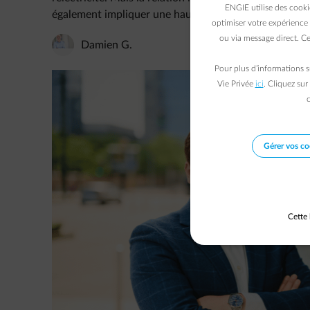
ENGIE utilise des cooki
également impliquer une hausse des prix du gaz. Pour
optimiser votre expérience 
ou via message direct. Ce
Damien G.
Pour plus d’informations s
Vie Privée
ici
. Cliquez sur
c
Gérer vos co
Cette 