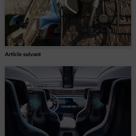
18/01/2019
|
4 min.
|
Isabelle V.
5 solutions pour convertir ses employés et
bâtiments à la voiture électrique
En lire plus
Article suivant
13/12/2018
|
4 min.
|
Kristof C.
2018, année où les véhicules électriques
sont sortis de l’ombre