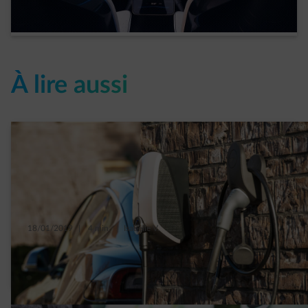
En lire plus
À lire aussi
18/01/2019
|
4 min.
|
Isabelle V.
5 solutions pour convertir ses employés et
bâtiments à la voiture électrique