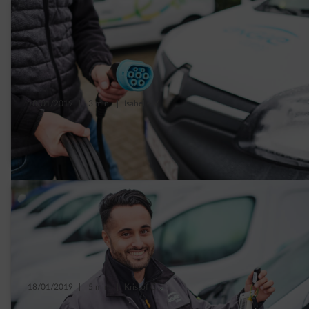
18/01/2019
|
3 min.
|
Isabelle V.
La révolution des véhicules utilitaires
électriques est en marche
18/01/2019
|
5 min.
|
Kristof C.
On est passé aux utilitaires électriques,