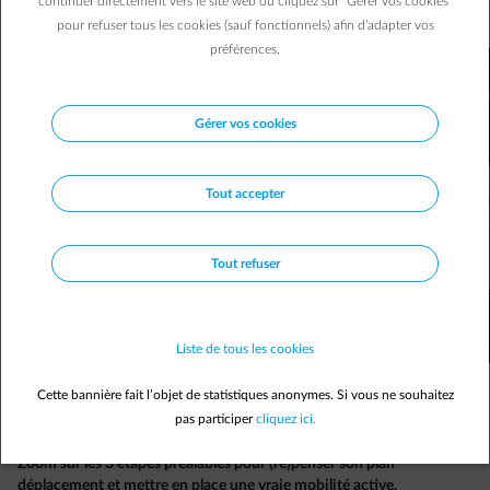
continuer directement vers le site web ou cliquez sur "Gérer vos cookies"
Isabelle V.
18/01/2019
|
4 min.
pour refuser tous les cookies (sauf fonctionnels) afin d’adapter vos
préférences.
Gérer vos cookies
Tout accepter
Tout refuser
Liste de tous les cookies
Cette bannière fait l’objet de statistiques anonymes. Si vous ne souhaitez
pas participer
cliquez ici.
Zoom sur les 3 étapes préalables pour (re)penser son plan
déplacement et mettre en place une vraie mobilité active.