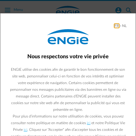
Acc�der au contenu principal
normal-account-circle
search
Menu
FR
-
NL
Green mobility
Business & Energy
Green Mobility
Nous respectons votre vie privée
3 étapes pour (re)penser
ENGIE utilise des cookies afin de garantir le bon fonctionnement de son
le plan mobilité de son
site web, personnaliser celui-ci en fonction de vos intérêts et optimiser
votre expérience de navigation. Certains cookies permettent de
entreprise
personnaliser nos messages publicitaires via des bannières en ligne ou via
message direct. Certains partenaires d’ENGIE peuvent installer des
Prendre des mesures pour améliorer la mobilité n’est plus
cookies sur notre site web afin de personnaliser la publicité qui vous est
présentée en ligne.
une option. Que l’on soit une petite ou une grande
Pour plus d’informations sur notre utilisation de cookies, vous pouvez
entreprise. Dans un souci de durabilité mais aussi
consulter notre politique en matière de cookies
ici
et notre Politique Vie
d’économie.
Privée
ici
. Cliquez sur "Accepter" afin d’accepter tous les cookies et de