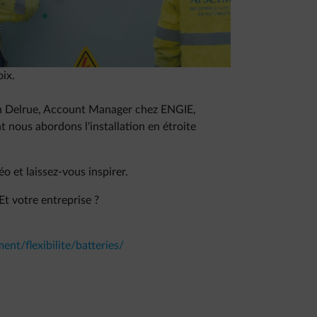
 (BESS) et comment ENGIE accompagne-t-il les
Group) et Joachim Maes (Energy Manager
ix.
n Delrue, Account Manager chez ENGIE,
 nous abordons l'installation en étroite
o et laissez-vous inspirer.
Et votre entreprise ?
ent/flexibilite/batteries/