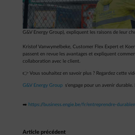
Quels sont les avantages d'une batterie intelligente
entreprises dans son installation et sa gestion ?
Dans cette vidéo, Xavier De Wulf (CEO G&V Energy 
G&V Energy Group), expliquent les raisons de leur cho
Kristof Vanwymelbeke, Customer Flex Expert et Koe
passent en revue les avantages et expliquent comment
collaboration avec le client.
👉 Vous souhaitez en savoir plus ? Regardez cette vidé
G&V Energy Group
s'engage pour un avenir durable. 
➡️
https://business.engie.be/fr/entreprendre-durablem
Article précédent