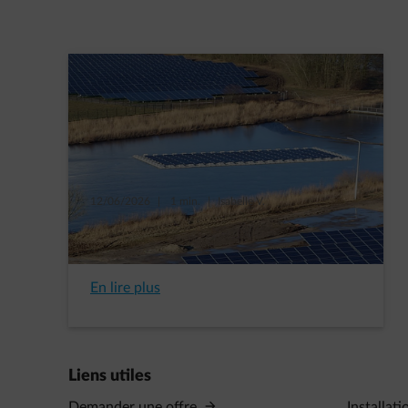
12/06/2026
|
1 min.
|
Isabelle V.
AVK Plastics signe un contrat PPA
avec ENGIE
En lire plus
Liens utiles
Demander une offre
Installati