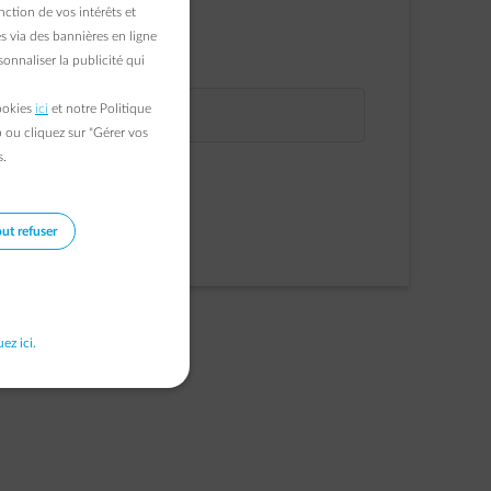
ction de vos intérêts et
VOTRE PRÉNOM
s via des bannières en ligne
onnaliser la publicité qui
E-MAIL
cookies
ici
et notre Politique
VOTRE NOM
b ou cliquez sur "Gérer vos
s.
Continuer
Inscription
ut refuser
uez ici.