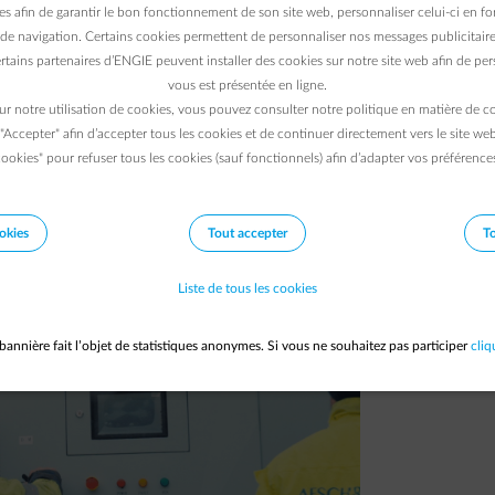
es afin de garantir le bon fonctionnement de son site web, personnaliser celui-ci en fon
de navigation. Certains cookies permettent de personnaliser nos messages publicitaire
10/06/2026
|
1 min.
rtains partenaires d’ENGIE peuvent installer des cookies sur notre site web afin de pers
vous est présentée en ligne.
ur notre utilisation de cookies, vous pouvez consulter notre politique en matière de 
 "Accepter" afin d’accepter tous les cookies et de continuer directement vers le site we
ookies" pour refuser tous les cookies (sauf fonctionnels) afin d’adapter vos préférence
okies
Tout accepter
To
Liste de tous les cookies
bannière fait l’objet de statistiques anonymes. Si vous ne souhaitez pas participer
cliq