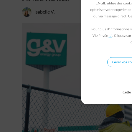
ENGIE utilise des cooki
optimiser votre expérience 
Isabelle V.
ou via message direct. Ce
Pour plus d’informations s
Vie Privée
ici
. Cliquez sur
c
Gérer vos co
Cette 