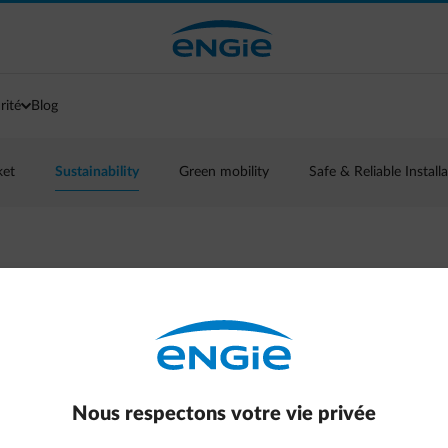
rité
Blog
ket
Sustainability
Green mobility
Safe & Reliable Install
nstallé un système
 (BESS) ?
ESS - Battery Energy Storage System) pour
Nous respectons votre vie privée
um l'énergie qu'elle produit elle-même et