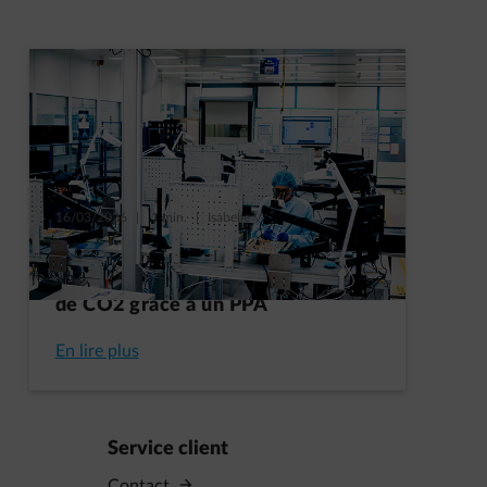
16/03/2026
|
1 min.
|
Isabelle V.
🎬Thales en Belgique réduit
considérablement ses émissions
de CO2 grâce à un PPA
En lire plus
Service client
Contact