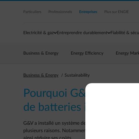
Acc�der au contenu principal
Particuliers
Professionnels
Entreprises
Plus sur ENGIE
Electricité & gaz
Entreprendre durablement
Fiabilité & sécu
Business & Energy
Energy Efficiency
Energy Mar
Business & Energy
Sustainability
Pourquoi G&V a-t-elle i
de batteries intelligent
G&V a installé un système de batteries intelligent (B
plusieurs raisons. Notamment pour exploiter au maxim
ainsi réduire ses coûts.