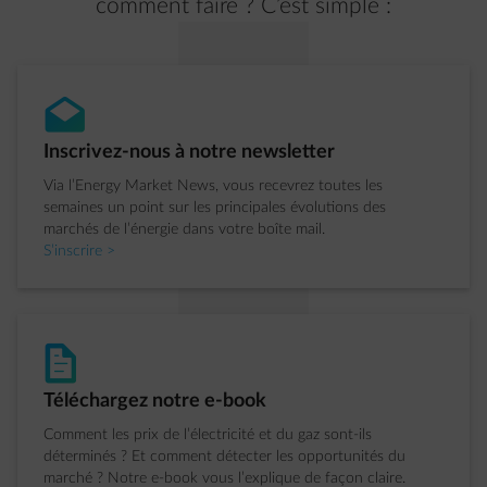
comment faire ? C’est simple :
envelope-open
�tape 1 sur 4:
Inscrivez-nous à notre newsletter
Via l’Energy Market News, vous recevrez toutes les
semaines un point sur les principales évolutions des
marchés de l’énergie dans votre boîte mail.
S’inscrire >
document-text
�tape 2 sur 4:
Téléchargez notre e-book
Comment les prix de l’électricité et du gaz sont-ils
déterminés ? Et comment détecter les opportunités du
marché ? Notre e-book vous l’explique de façon claire.