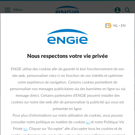
Acc�der au contenu principal
normal-account-circle
search
Menu
FR
-
NL
-
EN
Energy Market News
Recevez gratuitement les dernières
analyses des marchés de l'énergie et
prenez des décisions éclairées en matière
Nous respectons votre vie privée
d’achats d’énergie.
ENGIE utilise des cookies afin de garantir le bon fonctionnement de son
Inscrivez-vous
site web, personnaliser celui-ci en fonction de vos intérêts et optimiser
votre expérience de navigation. Certains cookies permettent de
personnaliser nos messages publicitaires via des bannières en ligne ou via
message direct. Certains partenaires d’ENGIE peuvent installer des
cookies sur notre site web afin de personnaliser la publicité qui vous est
présentée en ligne.
L’Energy Market News vous permet de suivre de près
Pour plus d’informations sur notre utilisation de cookies, vous pouvez
l’actualité du marché énergétique, de manière claire, concise et
consulter notre politique en matière de cookies
ici
et notre Politique Vie
entièrement gratuite. Vous disposez toujours des analyses les
Privée
ici
. Cliquez sur "Accepter" afin d’accepter tous les cookies et de
plus récentes des faits marquants observés sur les marchés et