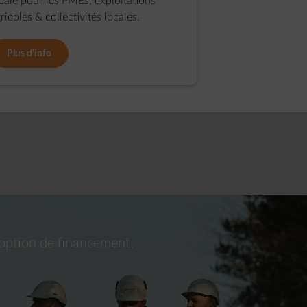
éale pour les PMEs, exploitations
ricoles & collectivités locales.
Plus d'info
 option de financement.