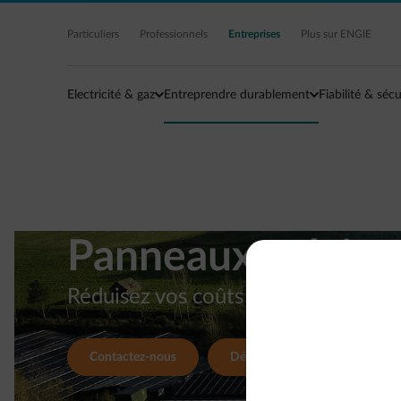
Acc�der au contenu principal
Particuliers
Professionnels
Entreprises
Plus sur ENGIE
Electricité & gaz
Entreprendre durablement
Fiabilité & sécu
Panneaux solaires
Réduisez vos coûts énergétiques
Contactez-nous
Découvrez nos réalisations