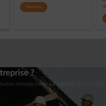
e
id
ag
Plus d'info
treprise ?
ction d’énergie solaire sur votre site. Avec ou sans