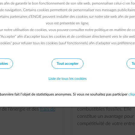
es afin de garantir le bon fonctionnement de son site web, personnaliser celui-ci en fon
de navigation. Certains cookies permettent de personnaliser nos messages publicitaire
rtains partenaires d’ENGIE peuvent installer des cookies sur notre site web afin de pers
vous est présentée en ligne.
solaires : une solution rentable et durable pour réduire les coûts 
ur notre utilisation de cookies, vous pouvez consulter notre politique en matière de 
otre entreprise. Découvrez les avantages de la production d’éner
 "Accepter" afin d’accepter tous les cookies et de continuer directement vers le site we
votre site.
ookies" pour refuser tous les cookies (sauf fonctionnels) afin d’adapter vos préférence
okies
Tout accepter
To
element-eco-planet
Stabilisez vos coûts
Produisez vot
énergétiques
énergie local
Liste de tous les cookies
curisez vos futures
L'énergie solaire, à la fois
s d'énergie et vous vous
économique, largement dis
bannière fait l’objet de statistiques anonymes. Si vous ne souhaitez pas participer
cliq
z des fluctuations du
et locale, offre une alternat
de l’énergie et des
frais de
combustibles fossiles. Elle
constitue un avantage pour 
compétitivité de votre entre