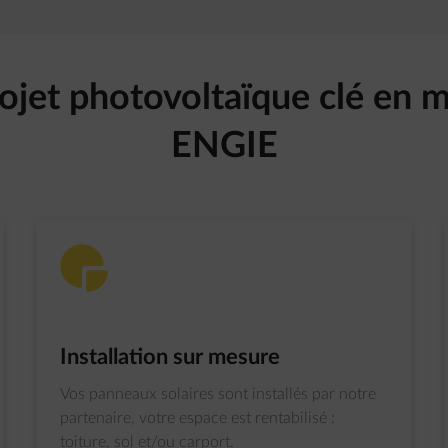
ojet photovoltaïque clé en 
ENGIE
graph-pie
Installation sur mesure
Vos panneaux solaires sont installés par notre
partenaire, votre espace est rentabilisé :
toiture, sol et/ou carport.