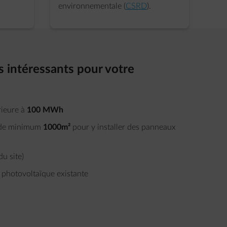
environnementale (
CSRD
).
s intéressants pour votre
rieure à
100 MWh
e de minimum
1000m²
pour y installer des panneaux
du site)
 photovoltaïque existante