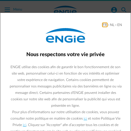
Acc�der au contenu principal
normal-account-circle
search
Menu
FR
-
NL
-
EN
Je produis moi-même de l’énergie. Quelle
quantité d’énergie ai-je injectée dans le
réseau ?
Nous respectons votre vie privée
Vers toutes les questions fréquemment posées
arrow-right
ENGIE utilise des cookies afin de garantir le bon fonctionnement de son
site web, personnaliser celui-ci en fonction de vos intérêts et optimiser
Votre facture mentionnera la quantité d’énergie que vous avez
votre expérience de navigation. Certains cookies permettent de
injectée dans le réseau. Ces données nous sont transmises par le
personnaliser nos messages publicitaires via des bannières en ligne ou via
gestionnaire de votre réseau de distribution. Les coûts de
message direct. Certains partenaires d’ENGIE peuvent installer des
distribution sont calculés sur la base de ces données d’injection. Ce
cookies sur notre site web afin de personnaliser la publicité qui vous est
montant vous est facturé. La note de calcul se trouve également
présentée en ligne.
sur votre facture. La note de débit vous permet de facturer à
Pour plus d’informations sur notre utilisation de cookies, vous pouvez
ENGIE.
consulter notre politique en matière de cookies
ici
et notre Politique Vie
Privée
ici
. Cliquez sur "Accepter" afin d’accepter tous les cookies et de
Cliquez sur le bouton ci-dessous pour vous connecter à votre