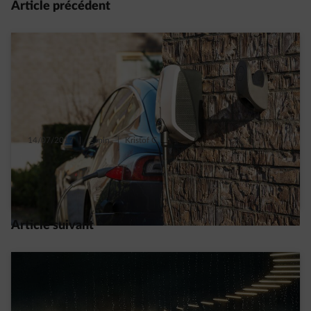
Article précédent
14/07/2017
|
2 min.
|
Kristof C.
3 idées reçues sur les voitures électriques
En lire plus
Article suivant