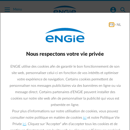
Acc�der au contenu principal
normal-account-circle
search
Menu
FR
-
NL
Green mobility
Business & Energy
Green Mobility
Nous respectons votre vie privée
Rouler à l’électricité,
ENGIE utilise des cookies afin de garantir le bon fonctionnement de son
combien ça coûte ? La
site web, personnaliser celui-ci en fonction de vos intérêts et optimiser
votre expérience de navigation. Certains cookies permettent de
réponse en images.
personnaliser nos messages publicitaires via des bannières en ligne ou via
message direct. Certains partenaires d’ENGIE peuvent installer des
La voiture électrique préserve l’environnement mais aussi
cookies sur notre site web afin de personnaliser la publicité qui vous est
présentée en ligne.
votre porte-monnaie, grâce aux avantages fiscaux et aux
Pour plus d’informations sur notre utilisation de cookies, vous pouvez
frais de consommation réduits.
consulter notre politique en matière de cookies
ici
et notre Politique Vie
Privée
ici
. Cliquez sur "Accepter" afin d’accepter tous les cookies et de
Isabelle V.
27/03/2017
|
0 min.