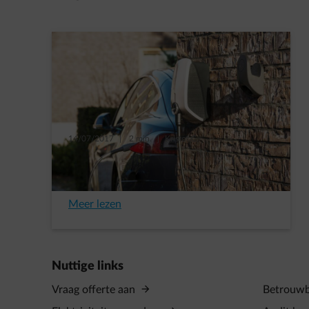
14/07/2017
|
2 min.
|
Kristof C.
3 vooroordelen over elektrische
wagens
Meer lezen
Nuttige links
Vraag offerte aan
Betrouwba