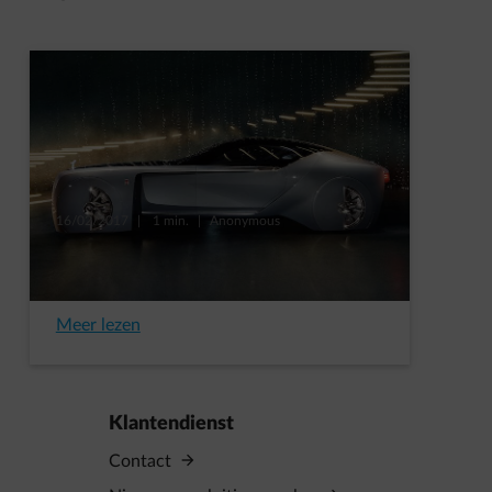
16/02/2017
|
1 min.
|
Anonymous
De toekomst op de EV-markt:
elektrische Concept Cars
Meer lezen
Klantendienst
Contact