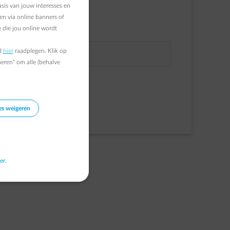
sis van jouw interesses en
NAAM
en via online banners of
 die jou online wordt
E-MAIL
d
hier
raadplegen. Klik op
VOORNAAM
heren" om alle (behalve
Verder gaan
Inschrijven
es weigeren
er.