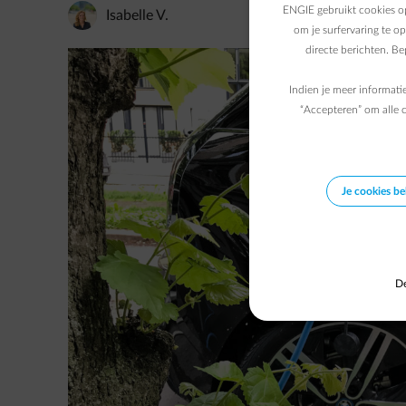
ENGIE gebruikt cookies op
Isabelle V.
om je surfervaring te o
directe berichten. B
Indien je meer informati
“Accepteren” om alle c
Je cookies b
De