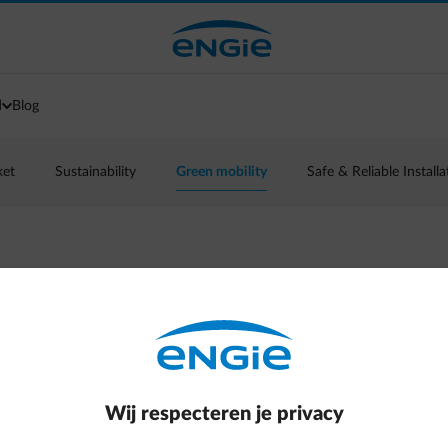
d
Blog
ket
Sustainability
Green mobility
Safe & Reliable Installa
 rijden? Het
monnee: fiscale voordelen én lagere
Wij respecteren je privacy