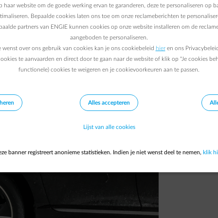
 haar website om de goede werking ervan te garanderen, deze te personaliseren op ba
27/03/2017
|
0 min.
ptimaliseren. Bepaalde cookies laten ons toe om onze reclameberichten te personaliser
epaalde partners van ENGIE kunnen cookies op onze website installeren om de reclame
aangeboden te personaliseren.
e wenst over ons gebruik van cookies kan je ons cookiebeleid
hier
en ons Privacybelei
ookies te aanvaarden en direct door te gaan naar de website of klik op "Je cookies be
functionele) cookies te weigeren en je cookievoorkeuren aan te passen.
eheren
Alles accepteren
All
Lijst van alle cookies
ze banner registreert anonieme statistieken. Indien je niet wenst deel te nemen,
klik hi