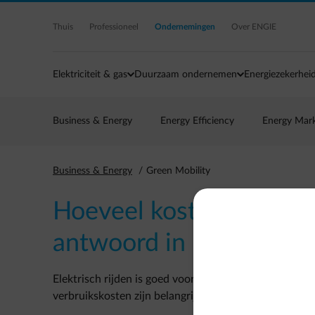
Ga naar de hoofdinhoud
Thuis
Professioneel
Ondernemingen
Over ENGIE
Elektriciteit & gas
Duurzaam ondernemen
Energiezekerhei
Business & Energy
Energy Efficiency
Energy Mar
Business & Energy
Green Mobility
Hoeveel kost elektrisch
antwoord in beeld.
Elektrisch rijden is goed voor het milieu en uw porte
verbruikskosten zijn belangrijke troeven.