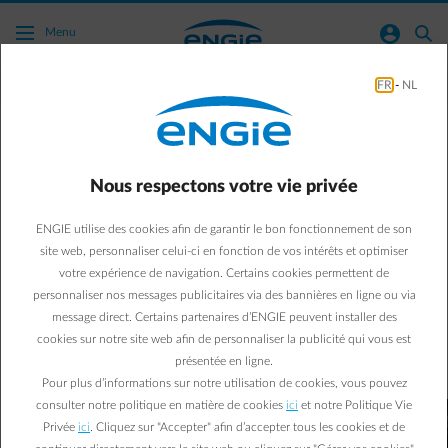
Acc�der au contenu principal
normal-account-circle
search
Menu
FR
-
NL
Green mobility
Business & Energy
Green Mobility
Nous respectons votre vie privée
Le futur de la mobilité : les
ENGIE utilise des cookies afin de garantir le bon fonctionnement de son
SUV électriques
site web, personnaliser celui-ci en fonction de vos intérêts et optimiser
votre expérience de navigation. Certains cookies permettent de
Ces constructeurs nous apportent la preuve que la mobilité
personnaliser nos messages publicitaires via des bannières en ligne ou via
électrique ne se limite plus à la ville. Les SUV électriques …
message direct. Certains partenaires d’ENGIE peuvent installer des
cookies sur notre site web afin de personnaliser la publicité qui vous est
présentée en ligne.
user
Anonymous
17/02/2017
|
2 min.
Pour plus d’informations sur notre utilisation de cookies, vous pouvez
consulter notre politique en matière de cookies
ici
et notre Politique Vie
Privée
ici
. Cliquez sur "Accepter" afin d’accepter tous les cookies et de