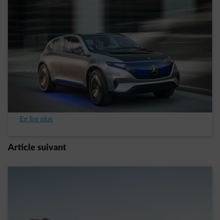
17/02/2017
|
1 min.
|
Anonymous
Le futur de la mobilité électrique : les MPV
électriques
En lire plus
Article suivant