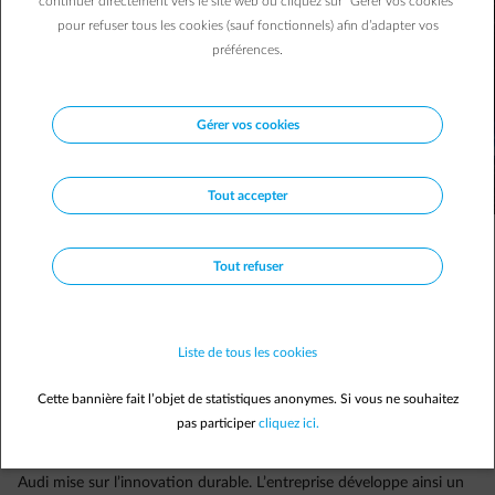
continuer directement vers le site web ou cliquez sur "Gérer vos cookies"
pour refuser tous les cookies (sauf fonctionnels) afin d’adapter vos
préférences.
Gérer vos cookies
Tout accepter
Tout refuser
Liste de tous les cookies
Ces constructeurs nous apportent la preuve que la mobilité
électrique ne se limite plus à la ville.
Cette bannière fait l’objet de statistiques anonymes. Si vous ne souhaitez
pas participer
cliquez ici.
Audi
Audi mise sur l’innovation durable. L’entreprise développe ainsi un