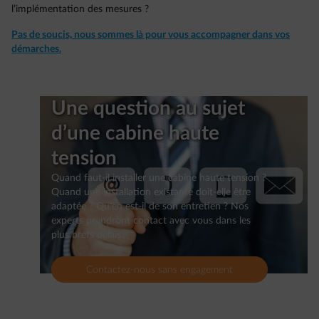
l’implémentation des mesures ?​
Pas de soucis, nous sommes là pour vous accompagner dans vos
démarches.
Une question au sujet
d’une cabine haute
tension
Quand faut-il installer une cabine haute tension ?
Quand une installation existante doit-elle être
adaptée ? Qu'en est-il de son entretien ? Nos
experts prendront contact avec vous dans les
plus brefs délais.
Contactez-nous sans engagement