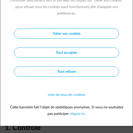
continuer directement vers le site web ou cliquez sur "Gérer vos cookies"
Damien G.
28/02/2022
|
1 min.
pour refuser tous les cookies (sauf fonctionnels) afin d’adapter vos
préférences.
Gérer vos cookies
Tout accepter
Tout refuser
Liste de tous les cookies
Cette bannière fait l’objet de statistiques anonymes. Si vous ne souhaitez
pas participer
cliquez ici.
1. Contrôle