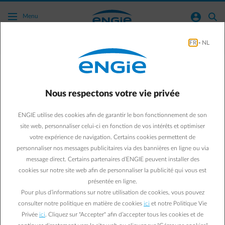
Acc�der au contenu principal
normal-account-circle
search
Menu
FR
-
NL
Safe & Reliable Installations
Business & Energy
Safe & Reliable Installations
Nous respectons votre vie privée
Comment mettre en
ENGIE utilise des cookies afin de garantir le bon fonctionnement de son
conformité votre ancienne
site web, personnaliser celui-ci en fonction de vos intérêts et optimiser
votre expérience de navigation. Certains cookies permettent de
cabine haute tension ?
personnaliser nos messages publicitaires via des bannières en ligne ou via
message direct. Certains partenaires d’ENGIE peuvent installer des
La législation pour les anciennes cabines a été modifiées fin
cookies sur notre site web afin de personnaliser la publicité qui vous est
présentée en ligne.
2012. Les mesures nécessaires pour adapter votre cabine
Pour plus d’informations sur notre utilisation de cookies, vous pouvez
haute tension devaient être implémentées avant fin 2016.
consulter notre politique en matière de cookies
ici
et notre Politique Vie
Petit rappel, si ce n’est pas encore fait !
Privée
ici
. Cliquez sur "Accepter" afin d’accepter tous les cookies et de