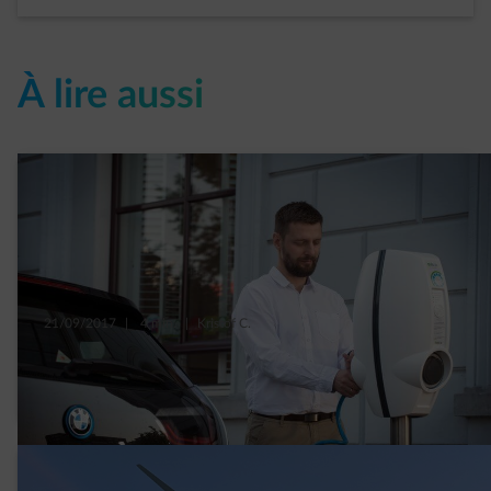
À lire aussi
21/09/2017
|
4 min.
|
Kristof C.
Les bornes pour voitures électriques, nouvel
atout de l’Horeca