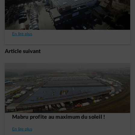
21/03/2019
|
4 min.
|
Isabelle V.
AD Delhaize à Jurbise installe des panneaux
solaires
En lire plus
Article suivant
21/03/2018
|
3 min.
|
Kristof C.
Mabru profite au maximum du soleil !
En lire plus