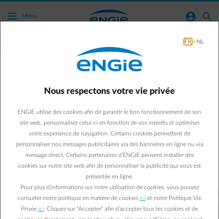
Acc�der au contenu principal
normal-account-circle
search
Menu
FR
-
NL
Sustainability
Business & Energy
Sustainability
Nous respectons votre vie privée
UPtimisez votre parking!
ENGIE utilise des cookies afin de garantir le bon fonctionnement de son
Et si l’on utilisait l’espace de votre parking d’entreprise pour
site web, personnaliser celui-ci en fonction de vos intérêts et optimiser
couvrir vos besoins en énergie ? Découvrez une manière de
votre expérience de navigation. Certains cookies permettent de
personnaliser nos messages publicitaires via des bannières en ligne ou via
mieux valoriser votre parking.
message direct. Certains partenaires d’ENGIE peuvent installer des
cookies sur notre site web afin de personnaliser la publicité qui vous est
Kristof C.
20/06/2018
|
3 min.
présentée en ligne.
Pour plus d’informations sur notre utilisation de cookies, vous pouvez
consulter notre politique en matière de cookies
ici
et notre Politique Vie
Privée
ici
. Cliquez sur "Accepter" afin d’accepter tous les cookies et de