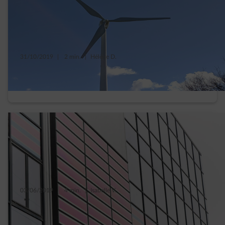
31/10/2019
|
2 min.
|
Hélène D.
Une petite éolienne pour votre entreprise -
les 5 questions les plus fréquentes
03/06/2019
|
4 min.
|
Isabelle V.
Vos futurs panneaux solaires pourraient
ressembler à ça…