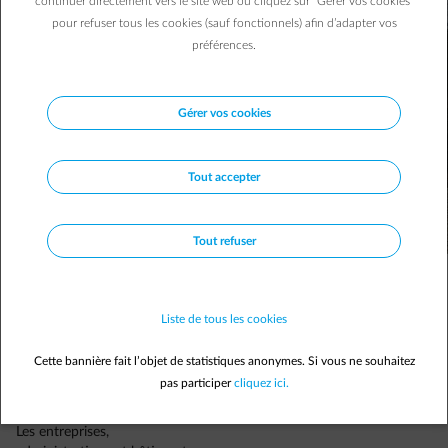
continuer directement vers le site web ou cliquez sur "Gérer vos cookies"
pour refuser tous les cookies (sauf fonctionnels) afin d’adapter vos
préférences.
Gérer vos cookies
Tout accepter
Tout refuser
La plupart des entreprises ont un parking. Dans la plupart des cas, il
Liste de tous les cookies
sert uniquement au stationnement des voitures. Des évolutions
technologiques permettent aujourd’hui, moyennant quelques
Cette bannière fait l’objet de statistiques anonymes. Si vous ne souhaitez
aménagements, de le mettre au mieux à profit.
pas participer
cliquez ici.
Carport avec panneaux solaires
Les entreprises,