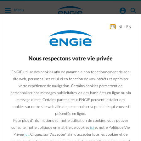
Acc�der au contenu principal
normal-account-circle
search
Menu
FR
-
NL
-
EN
Comment puis-je signer mon offre par voie
digitale ?
Nous respectons votre vie privée
Vers toutes les questions fréquemment posées
arrow-right
ENGIE utilise des cookies afin de garantir le bon fonctionnement de son
site web, personnaliser celui-ci en fonction de vos intérêts et optimiser
votre expérience de navigation. Certains cookies permettent de
personnaliser nos messages publicitaires via des bannières en ligne ou via
message direct. Certains partenaires d’ENGIE peuvent installer des
cookies sur notre site web afin de personnaliser la publicité qui vous est
présentée en ligne.
cross
Pour plus d’informations sur notre utilisation de cookies, vous pouvez
Après avoir demandé une offre, vous recevrez de notre part un e-
consulter notre politique en matière de cookies
ici
et notre Politique Vie
mail contenant un lien qui vous permettra de consulter votre offre
Privée
ici
. Cliquez sur "Accepter" afin d’accepter tous les cookies et de
en ligne.
Si l’offre reste valable et que vous l’acceptez, vous pourrez