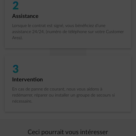
2
�tape 2 sur 3:
Assistance
Lorsque le contrat est signé, vous bénéficiez d'une
assistance 24/24, (numéro de téléphone sur votre Customer
Area).
3
�tape 3 sur 3:
Intervention
En cas de panne de courant, nous vous aidons à
redémarrer, réparer ou installer un groupe de secours si
nécessaire.
Ceci pourrait vous intéresser