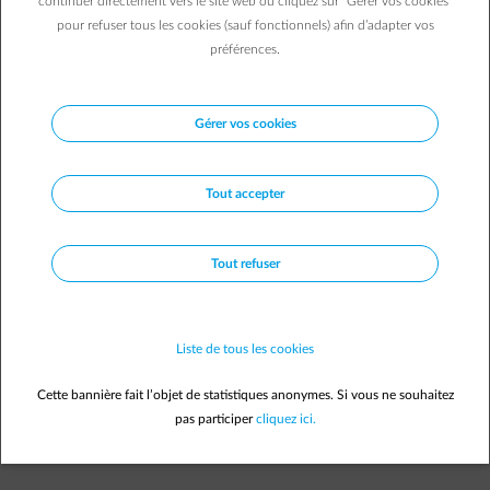
continuer directement vers le site web ou cliquez sur "Gérer vos cookies"
Notre
offre
pour refuser tous les cookies (sauf fonctionnels) afin d’adapter vos
préférences.
impulse-guarantee
Gérer vos cookies
Identification.
Nos experts Identifient immédiatement la
cause de la panne de courant.
Tout accepter
Tout refuser
impulse-contractinspect
Conseils techniques.
Si la panne est causée par vos
propres installations, nos experts vous donnent des
conseils techniques. Dans le cas échéant ils vous
Liste de tous les cookies
informent sur la nature et la durée de la panne.
Cette bannière fait l’objet de statistiques anonymes. Si vous ne souhaitez
pas participer
cliquez ici.