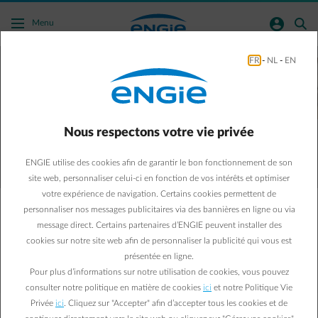
Acc�der au contenu principal
normal-account-circle
search
Menu
FR
-
NL
-
EN
Energy 24/24
: une assistance technique
24h/24 en cas de panne de courant
Nous respectons votre vie privée
Demandez offre
ENGIE utilise des cookies afin de garantir le bon fonctionnement de son
site web, personnaliser celui-ci en fonction de vos intérêts et optimiser
votre expérience de navigation. Certains cookies permettent de
personnaliser nos messages publicitaires via des bannières en ligne ou via
L’alimentation électrique de votre entreprise est essentielle
message direct. Certains partenaires d’ENGIE peuvent installer des
pour éviter toute perte de production et de productivité.
cookies sur notre site web afin de personnaliser la publicité qui vous est
Energy 24/24 identifie en un éclair la cause d’une panne.
présentée en ligne.
ENGIE vous permet ensuite de redémarrer vos activités.
Pour plus d’informations sur notre utilisation de cookies, vous pouvez
consulter notre politique en matière de cookies
ici
et notre Politique Vie
Privée
ici
. Cliquez sur "Accepter" afin d’accepter tous les cookies et de