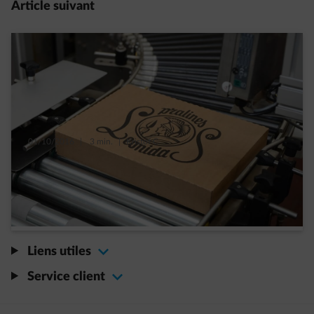
Article suivant
01/10/2016
|
3 min.
|
Kristof C.
Pas d’électricité, pas de pralines chez
Leonidas!
En lire plus
Liens utiles
Service client