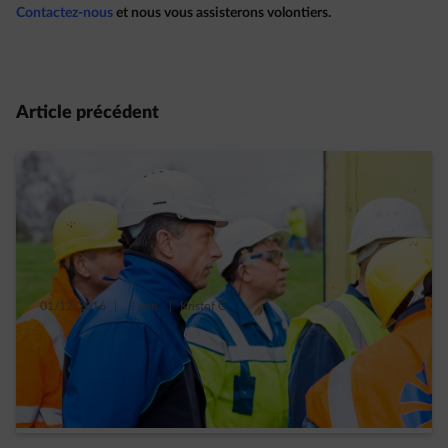
Contactez-nous
et nous vous assisterons volontiers.
Article précédent
01/12/2016
|
3 min.
|
Kristof C.
Accroitre la sécurité au travail grâce aux
formations à l’électricité
En lire plus