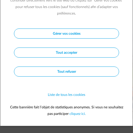
continuer directement vers le site web ou cliquez sur "Gérer vos cookies"
cabines depuis 2012. Deux infractions reviennent 9 fois sur
pour refuser tous les cookies (sauf fonctionnels) afin d’adapter vos
10.
préférences.
Kristof C.
01/11/2016
|
3 min.
Gérer vos cookies
Tout accepter
Tout refuser
Liste de tous les cookies
Cette bannière fait l’objet de statistiques anonymes. Si vous ne souhaitez
pas participer
cliquez ici.