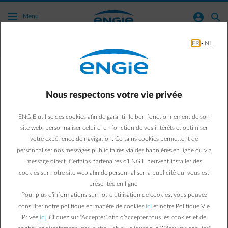
Acc�der au contenu principal
normal-account-circle
search
Menu
FR
-
NL
Safe & Reliable Installations
Business & Energy
Safe & Reliable Installations
Nous respectons votre vie privée
Les 2 infractions les plus
ENGIE utilise des cookies afin de garantir le bon fonctionnement de son
fréquentes lors du
site web, personnaliser celui-ci en fonction de vos intérêts et optimiser
votre expérience de navigation. Certains cookies permettent de
contrôle d’une cabine à
personnaliser nos messages publicitaires via des bannières en ligne ou via
message direct. Certains partenaires d’ENGIE peuvent installer des
haute tension
cookies sur notre site web afin de personnaliser la publicité qui vous est
présentée en ligne.
La sécurité de vos collaborateurs et la continuité de vos
Pour plus d’informations sur notre utilisation de cookies, vous pouvez
consulter notre politique en matière de cookies
ici
et notre Politique Vie
activités sont deux raisons de base pour une bonne gestion
Privée
ici
. Cliquez sur "Accepter" afin d’accepter tous les cookies et de
de vos installations. Nos experts ont contrôlé plus de 1500