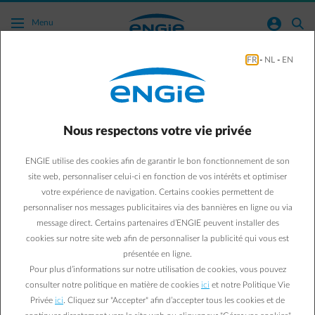
Acc�der au contenu principal
normal-account-circle
search
Menu
FR
-
NL
-
EN
Puis-je recevoir mes factures par e-mail ?
Vers toutes les questions fréquemment posées
arrow-right
Nous respectons votre vie privée
Vous préférez recevoir vos factures par e-mail ?
Nous aussi, nous
ENGIE utilise des cookies afin de garantir le bon fonctionnement de son
privilégions la facturation électronique !
site web, personnaliser celui-ci en fonction de vos intérêts et optimiser
Vous avez le choix entre
trois solutions
:
votre expérience de navigation. Certains cookies permettent de
Vous recevez vos factures par e-mail au format PDF.
personnaliser nos messages publicitaires via des bannières en ligne ou via
Vous recevez une notification par e-mail, avec un lien vers
message direct. Certains partenaires d’ENGIE peuvent installer des
l’
application Energy Bill
dans votre Customer Area dès que
cookies sur notre site web afin de personnaliser la publicité qui vous est
de nouvelles factures sont disponibles.
présentée en ligne.
Gérez vos gros volumes de factures via l'intégration
Pour plus d’informations sur notre utilisation de cookies, vous pouvez
comptable.
consulter notre politique en matière de cookies
ici
et notre Politique Vie
Privée
ici
. Cliquez sur "Accepter" afin d’accepter tous les cookies et de
Cliquez sur le bouton ci-dessous pour introduire votre demande via