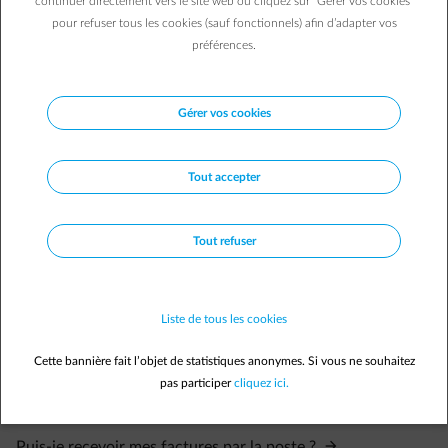
continuer directement vers le site web ou cliquez sur "Gérer vos cookies"
le formulaire de contact en ligne pour entreprises et indiquez-nous
pour refuser tous les cookies (sauf fonctionnels) afin d’adapter vos
les adresses e-mail auxquelles vous voulez recevoir les factures. Nos
préférences.
collaborateurs traiteront votre demande dans les 5 jours ouvrables.
Activer l'e-facturation
Gérer vos cookies
Tout accepter
Tout refuser
Questions fréquemment posées
Comment savoir si le courriel n'est pas un hameçonnage ?
Liste de tous les cookies
Je veux recevoir mes factures électroniques à une autre
Cette bannière fait l’objet de statistiques anonymes. Si vous ne souhaitez
adresse e-mail.
pas participer
cliquez ici.
Puis-je recevoir ma facture à plusieurs adresses e-mail ?
Puis-je recevoir mes factures par la poste ?