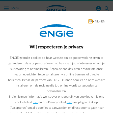
Ga naar de hoofdinhoud
normal-account-circle
search
Menu
FR
-
NL
-
EN
Kan ik mijn facturen per e-mail ontvangen?
Naar alle meestgestelde vragen
arrow-right
Wij respecteren je privacy
U verkiest uw facturen per mail te ontvangen?
Ook wij zijn
ENGIE gebruikt cookies op haar website om de goede werking ervan te
voorstander van elektronische facturatie!
garanderen, deze te personaliseren op basis van jouw interesses en om je
U hebt de keuze uit
drie oplossingen
:
surfervaring te optimaliseren. Bepaalde cookies laten ons toe om onze
U ontvangt uw facturen in pdf-formaat per e-mail.
reclameberichten te personaliseren via online banners of directe
berichten. Bepaalde partners van ENGIE kunnen cookies op onze website
U ontvangt een verwittiging per e-mail met een link naar
installeren om de reclame die jou online wordt aangeboden te
de
Energy Bill-applicatie
in uw Customer Area zodra nieuwe
facturen beschikbaar zijn.
personaliseren.
Beheer uw grote factuurvolumes via boekhoudkundige
Indien je meer informatie wenst over ons gebruik van cookies kan je ons
integratie.
cookiebeleid
hier
en ons Privacybeleid
hier
raadplegen. Klik op
“Accepteren” om alle cookies te aanvaarden en direct door te gaan naar