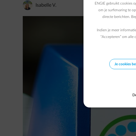
ENGIE gebruikt cookies op
Isabelle V.
om je surfervaring te o
directe berichten. B
Indien je meer informati
“Accepteren” om alle c
Je cookies b
De
En dankzij de moderne technologie verlopen z’n verpl