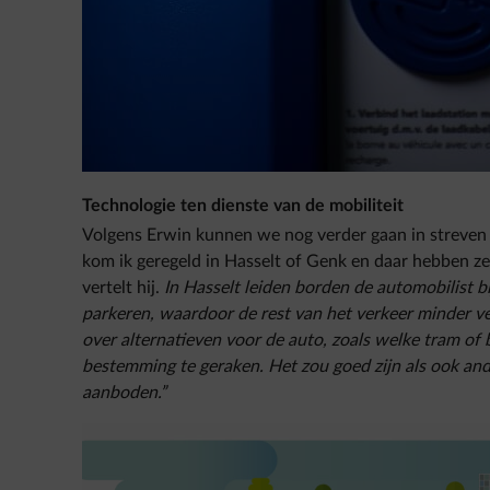
de auto.”
Een dergelijke multimodale aanpak waarbij wordt ge
deelvoertuigen (auto, step of fiets) en zachte mobilit
als we het mobiliteitsprobleem willen oplossen. In Bru
in de file. Die verloren tijd kost ons 8 miljoen euro 
gezinsleven én een hoop stress.
Technologie ten dienste van de mobiliteit
Volgens Erwin kunnen we nog verder gaan in streven 
kom ik geregeld in Hasselt of Genk en daar hebben ze
vertelt hij.
In Hasselt leiden borden de automobilist bi
parkeren, waardoor de rest van het verkeer minder v
over alternatieven voor de auto, zoals welke tram of
bestemming te geraken. Het zou goed zijn als ook and
aanboden.”