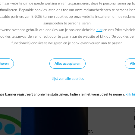
 haar website om de goede werking ervan te garanderen, deze te personaliseren op ba
18/01/2019
|
4 min.
ptimaliseren. Bepaalde cookies laten ons toe om onze reclameberichten te personaliser
epaalde partners van ENGIE kunnen cookies op onze website installeren om de reclame
aangeboden te personaliseren.
e wenst over ons gebruik van cookies kan je ons cookiebeleid
hier
en ons Privacybelei
ookies te aanvaarden en direct door te gaan naar de website of klik op "Je cookies be
functionele) cookies te weigeren en je cookievoorkeuren aan te passen.
eheren
Alles accepteren
All
Lijst van alle cookies
ze banner registreert anonieme statistieken. Indien je niet wenst deel te nemen,
klik hi
aatsingen nu veiliger, vlotter en … slimmer.