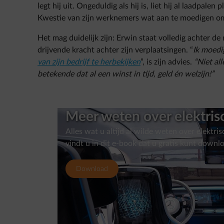
legt hij uit. Ongeduldig als hij is, liet hij al laadpalen
Kwestie van zijn werknemers wat aan te moedigen om 
Het mag duidelijk zijn: Erwin staat volledig achter de
drijvende kracht achter zijn verplaatsingen. “
Ik moedi
van zijn bedrijf te herbekijken
”, is zijn advies.
“Niet al
betekende dat al een winst in tijd, geld én welzijn!”
Meer weten over elektris
Alles wat u altijd al wilde weten over elektri
vindt u in dit e-book dat u gratis kunt downl
Download