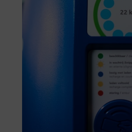
“
Heb je al eens de E19 of de A12 richting Brussel ge
Erwin, zaakvoerder van een kmo met 20 werknemers 
kostte het me 2 uur om van mijn woonplaats in het A
km verderop, te rijden. Begin 2018 had ik er definitie
Trein, fiets, scooter, auto en zelfs step: Erwin doet h
Maar Erwin zette zijn auto niet definitief aan kant. Hi
van andere vervoersmiddelen. “
We schoven onze
voo
kochten er 2 voor het bedrijf, samen met een
elektri
we als ‘deelauto’. Alle werknemers mogen hem gebru
kant van Brussel te rijden, of in een straal van 50 kilo
ik naar een vergadering in de buurt van het kantoor 
deelfiets of deelstep.”
En voor zijn woon-werkverkeer?
“’s Ochtends spring 
station. Ik heb geluk: dat is maar een kilometer of 5 
de trein naar Brussel-Noord.
In Brussel rijd ik met ee
vervolgt Erwin. Van deur tot deur kost me dat tusse