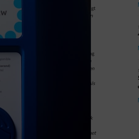
nomen tussen 7 en 9 uur ‘s ochtends?”
, vraagt
in Brussel.
“Complete waanzin! Niet zelden
ntwerpse naar mijn kantoor in Brussel, 50
f genoeg van.”
et elektrisch!
j gebruikt ‘m nu alleen anders, ter aanvulling
roordelen tegen elektrische auto’s
opzij en
sche bedrijfswagen
, vertelt hij
.
Die gebruiken
iken om naar een afspraak aan de andere
meter rond het bedrijf. Ik gebruik ‘m ook. Als
moet, huren we ook soms een elektrische
ik op mijn elektrische scooter naar het
van waar ik woon”
, vertelt hij.
“Daar neem ik
n elektrische deelstep tot op kantoor”,
n 1 en 1 uur 10. Doe me dat maar eens na met