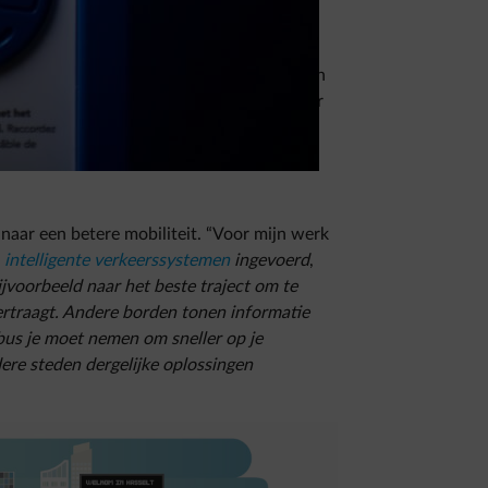
bruikgemaakt van openbaar vervoer,
eit zal in de toekomst onvermijdelijk worden
ssel staat een automobilist jaarlijks 58 uur
maar ook heel wat verloren uren voor ons
naar een betere mobiliteit. “Voor mijn werk
intelligente verkeerssystemen
ingevoerd
,
jvoorbeeld naar het beste traject om te
ertraagt. Andere borden tonen informatie
 bus je moet nemen om sneller op je
ere steden dergelijke oplossingen