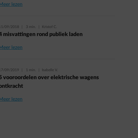
Meer lezen
11/09/2018
|
3 min.
|
Kristof C.
4 misvattingen rond publiek laden
Meer lezen
17/09/2019
|
1 min.
|
Isabelle V.
5 vooroordelen over elektrische wagens
ontkracht
Meer lezen