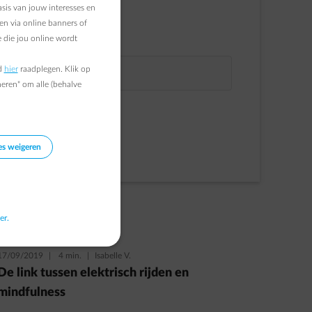
sis van jouw interesses en
NAAM
en via online banners of
 die jou online wordt
E-MAIL
d
hier
raadplegen. Klik op
VOORNAAM
heren" om alle (behalve
Verder gaan
Inschrijven
es weigeren
Lees ook
er.
17/09/2019
|
4 min.
|
Isabelle V.
De link tussen elektrisch rijden en
mindfulness