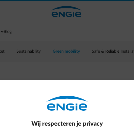
d
Blog
ket
Sustainability
Green mobility
Safe & Reliable Installa
it verbeterde
udt in dat de bedrijfsleider dagelijks 3 tot 4
Wij respecteren je privacy
 zelfs al een aantal van zijn medewerkers.