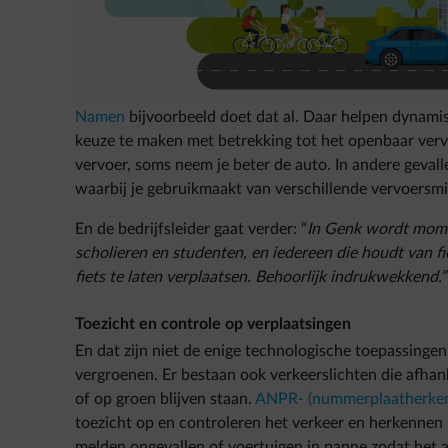
Namen
bijvoorbeeld doet dat al. Daar helpen dynam
keuze te maken met betrekking tot het openbaar verv
vervoer, soms neem je beter de auto. In andere gevall
waarbij je gebruikmaakt van verschillende vervoersm
En de bedrijfsleider gaat verder: “
In Genk wordt mome
scholieren en studenten, en iedereen die houdt van fi
fiets te laten verplaatsen. Behoorlijk indrukwekkend.”
Toezicht en controle op verplaatsingen
En dat zijn niet de enige technologische toepassingen
vergroenen. Er bestaan ook verkeerslichten die afhank
of op groen blijven staan.
ANPR- (nummerplaatherken
toezicht op en controleren het verkeer en herkennen 
melden ongevallen of voertuigen in panne zodat het a