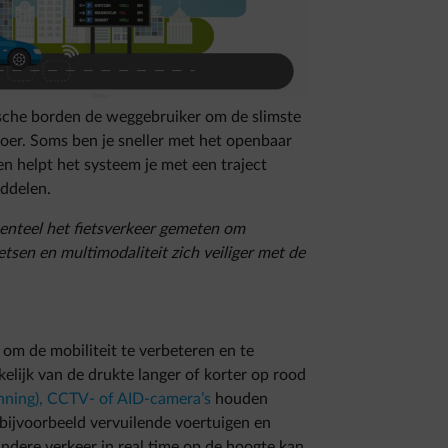
ische borden de weggebruiker om de slimste
oer. Soms ben je sneller met het openbaar
en helpt het systeem je met een traject
iddelen.
nteel het fietsverkeer gemeten om
etsen en multimodaliteit zich veiliger met de
 om de mobiliteit te verbeteren en te
elijk van de drukte langer of korter op rood
ning), CCTV- of AID-camera’s
houden
bijvoorbeeld vervuilende voertuigen en
ndere verkeer in real time op de hoogte kan