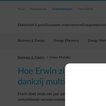
Ga naar de hoofdinhoud
Thuis
Professioneel
Ondernemingen
Over ENGIE
Elektriciteit & gas
Duurzaam ondernemen
Energiezekerhei
Business & Energy
Energy Efficiency
Energy Mar
Business & Energy
Green Mobility
Hoe Erwin zijn mobilite
dankzij multimodaliteit
Erwin doet sinds een jaar aan ‘multimodaliteit’. Dat ho
verschillende vervoersmiddelen gebruikt. Hij bekeerde