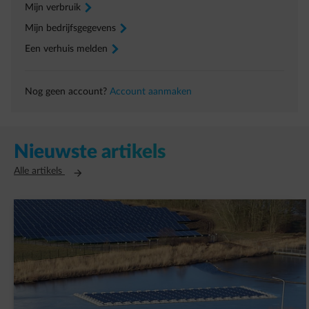
Mijn verbruik
arrow-right
Mijn bedrijfsgegevens
arrow-right
Een verhuis melden
arrow-right
Nog geen account?
Account aanmaken
Nieuwste artikels
Opent in een nieuw tabblad
Alle artikels
AVK Plastics tekent een PPA met ENGIE