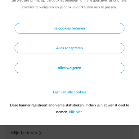
de website of klik op "Je cookies beheren" om alle (behalve functionele)
cookies te weigeren en je cookievoorkeuren aan te passen.
Je cookies beheren
Alles accepteren
Veelgestelde vragen
Welke opleidingen bieden jullie aan?
Alles weigeren
Wat is de kostprijs van een opleiding?
Hoe kan ik mij inschrijven voor een opleiding?
Lijst van alle cookies
Deze banner registreert anonieme statistieken. Indien je niet wenst deel te
Direct zelf regelen
nemen,
klik hier.
In uw
Customer Area
Mijn facturen
arrow-right