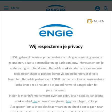
Ga naar de hoofdinhoud
normal-account-circle
search
Menu
FR
-
NL
-
EN
Ik wil een laadpaal voor elektrische wagens
installeren. Wat moet ik doen?
Wij respecteren je privacy
Naar alle meestgestelde vragen
arrow-right
ENGIE gebruikt cookies op haar website om de goede werking ervan te
Bent u geïnteresseerd in een laadpaal voor elektrische wagens, dan
garanderen, deze te personaliseren op basis van jouw interesses en om je
kunt u uw aanvraag snel en eenvoudig online indienen via het
surfervaring te optimaliseren. Bepaalde cookies laten ons toe om onze
aanvraagformulier. Zodra wij uw aanvraag ontvangen, zullen we u
reclameberichten te personaliseren via online banners of directe
een offerte op maat bezorgen en u contacteren om de verdere
berichten. Bepaalde partners van ENGIE kunnen cookies op onze website
stappen te bespreken.
installeren om de reclame die jou online wordt aangeboden te
Klik op onderstaande knop om uw aanvraag in te dienen en een
personaliseren.
vrijblijvende offerte te krijgen.
Indien je meer informatie wenst over ons gebruik van cookies kan je ons
Vraag een offerte
cookiebeleid
hier
en ons Privacybeleid
hier
raadplegen. Klik op
Wenst u meer informatie over onze oplossingen?
Bezoek dan
“Accepteren” om alle cookies te aanvaarden en direct door te gaan naar
onze
aanbodpagina rond laadoplossingen
.