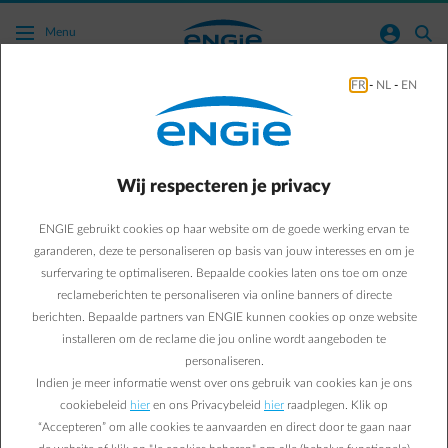
Ga naar de hoofdinhoud
normal-account-circle
search
Menu
FR
-
NL
-
EN
Ik produceer zelf energie. Hoeveel energie
heb ik op het net geïnjecteerd?
Wij respecteren je privacy
Naar alle meestgestelde vragen
arrow-right
ENGIE gebruikt cookies op haar website om de goede werking ervan te
Op uw factuur vindt u terug hoeveel u injecteerde op het net. Wij
garanderen, deze te personaliseren op basis van jouw interesses en om je
ontvangen deze gegevens van uw distributienetbeheerder. Op basis
surfervaring te optimaliseren. Bepaalde cookies laten ons toe om onze
van deze injectiegegevens worden de distributiekosten berekend.
reclameberichten te personaliseren via online banners of directe
Dat bedrag wordt u gefactureerd. Op uw factuur vindt u eveneens
berichten. Bepaalde partners van ENGIE kunnen cookies op onze website
de rekennota terug. Aan de hand van de debetnota kunt u ENGIE
installeren om de reclame die jou online wordt aangeboden te
factureren.
personaliseren.
Klik op onderstaande knop om aan te melden op uw Customer
Indien je meer informatie wenst over ons gebruik van cookies kan je ons
Area en uw facturen te raadplegen.
cookiebeleid
hier
en ons Privacybeleid
hier
raadplegen. Klik op
Nog geen account? U kunt uw
account online aanmaken.
“Accepteren” om alle cookies te aanvaarden en direct door te gaan naar