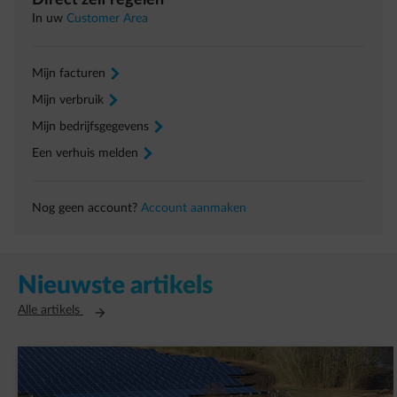
Direct zelf regelen
In uw
Customer Area
Mijn facturen
arrow-right
Mijn verbruik
arrow-right
Mijn bedrijfsgegevens
arrow-right
Een verhuis melden
arrow-right
Nog geen account?
Account aanmaken
Nieuwste artikels
Opent in een nieuw tabblad
Alle artikels