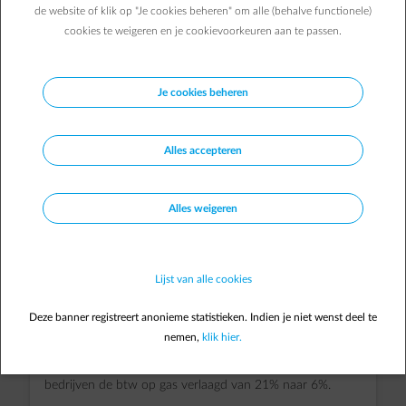
de website of klik op "Je cookies beheren" om alle (behalve functionele)
cookies te weigeren en je cookievoorkeuren aan te passen.
Je cookies beheren
Alles accepteren
Alles weigeren
Lijst van alle cookies
Deze banner registreert anonieme statistieken. Indien je niet wenst deel te
Update:
juni 2023
nemen,
klik hier.
Tussen 1 augustus 2022 tot 30 juni 2023 werd voor
bedrijven de btw op gas verlaagd van 21% naar 6%.