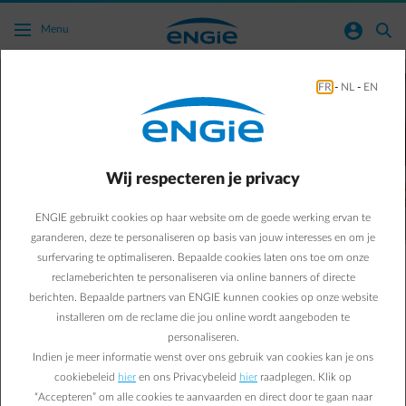
Ga naar de hoofdinhoud
normal-account-circle
search
Menu
FR
-
NL
-
EN
Wat betekenen de overheidsmaatregelen
voor u als bedrijf?
Wij respecteren je privacy
ENGIE gebruikt cookies op haar website om de goede werking ervan te
garanderen, deze te personaliseren op basis van jouw interesses en om je
surfervaring te optimaliseren. Bepaalde cookies laten ons toe om onze
reclameberichten te personaliseren via online banners of directe
Verlaagde btw van 6% en verhoogde accijnzen
berichten. Bepaalde partners van ENGIE kunnen cookies op onze website
installeren om de reclame die jou online wordt aangeboden te
voor niet-zakelijk verbruik
personaliseren.
Maatregel van de federale overheid voor
Indien je meer informatie wenst over ons gebruik van cookies kan je ons
elektriciteits- en gasverbruik
cookiebeleid
hier
en ons Privacybeleid
hier
raadplegen. Klik op
“Accepteren” om alle cookies te aanvaarden en direct door te gaan naar