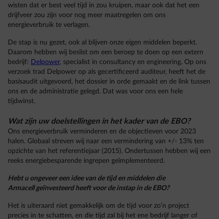
wisten dat er best veel tijd in zou kruipen, maar ook dat het een
drijfveer zou zijn voor nog meer maatregelen om ons
energieverbruik te verlagen.
De stap is nu gezet, ook al blijven onze eigen middelen beperkt.
Daarom hebben wij beslist om een beroep te doen op een extern
bedrijf:
Delpower
, specialist in consultancy en engineering. Op ons
verzoek trad Delpower op als gecertificeerd auditeur, heeft het de
basisaudit uitgevoerd, het dossier in orde gemaakt en de link tussen
ons en de administratie gelegd. Dat was voor ons een hele
tijdwinst.
Wat zijn uw doelstellingen in het kader van de EBO?
Ons energieverbruik verminderen en de objectieven voor 2023
halen. Globaal streven wij naar een vermindering van +/- 13% ten
opzichte van het referentiejaar (2015). Ondertussen hebben wij een
reeks energiebesparende ingrepen geïmplementeerd.
Hebt u ongeveer een idee van de tijd en middelen die
Armacell geïnvesteerd heeft voor de instap in de EBO?
Het is uiteraard niet gemakkelijk om de tijd voor zo’n project
precies in te schatten, en die tijd zal bij het ene bedrijf langer of