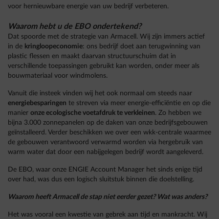
voor hernieuwbare energie van uw bedrijf verbeteren.
Waarom hebt u de EBO ondertekend?
Dat spoorde met de strategie van Armacell. Wij zijn immers actief
in de
kringloopeconomie
: ons bedrijf doet aan terugwinning van
plastic flessen en maakt daarvan structuurschuim dat in
verschillende toepassingen gebruikt kan worden, onder meer als
bouwmateriaal voor windmolens.
Vanuit die insteek vinden wij het ook normaal om steeds naar
energiebesparingen
te streven via meer energie-efficiëntie en op die
manier
onze ecologische voetafdruk te verkleinen
. Zo hebben we
bijna 3.000 zonnepanelen op de daken van onze bedrijfsgebouwen
geïnstalleerd. Verder beschikken we over een wkk-centrale waarmee
de gebouwen verantwoord verwarmd worden via hergebruik van
warm water dat door een nabijgelegen bedrijf wordt aangeleverd.
De EBO, waar onze ENGIE Account Manager het sinds enige tijd
over had, was dus een logisch sluitstuk binnen die doelstelling.
Waarom heeft Armacell de stap niet eerder gezet? Wat was anders?
Het was vooral een kwestie van gebrek aan tijd en mankracht. Wij