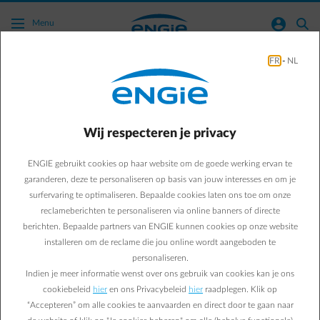
Ga naar de hoofdinhoud
normal-account-circle
search
Menu
FR
-
NL
Energy Efficiency
Business & Energy
Energy Efficiency
Wij respecteren je privacy
Waarom de
ENGIE gebruikt cookies op haar website om de goede werking ervan te
energiebeleidsovereenkom
garanderen, deze te personaliseren op basis van jouw interesses en om je
surfervaring te optimaliseren. Bepaalde cookies laten ons toe om onze
loont voor Armacell:
reclameberichten te personaliseren via online banners of directe
berichten. Bepaalde partners van ENGIE kunnen cookies op onze website
gegarandeerde
installeren om de reclame die jou online wordt aangeboden te
personaliseren.
terugverdientijd van 1,5
Indien je meer informatie wenst over ons gebruik van cookies kan je ons
cookiebeleid
hier
en ons Privacybeleid
hier
raadplegen. Klik op
jaar
“Accepteren” om alle cookies te aanvaarden en direct door te gaan naar