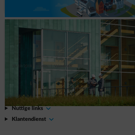
moeite waard!
15/10/2018
|
2 min.
|
Valentine S.
Hoe zorgt u voor een geslaagde financiering
van de energietransitie voor uw bedrijf?
Nuttige links
Klantendienst