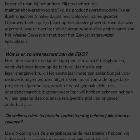
korter zijn dan bij het andere. Bij ons hebben de
maintenanceverantwoordelijke, de productieverantwoordelijke en
ikzelf ongeveer 5 halve dagen met Delpower samengezeten;
Delpower heeft op zijn beurt op het dossier gewerkt. Toen dat was
afgerond, was er overleg met de verantwoordelijke ambtenaren van
het Waalse Gewest en met door het Gewest aangewezen
specialisten.
Wat is er zo interessant aan de EBO?
Het interessantste is dat de ingrepen zich vanzelf terugbetalen,
eerst via besparingen op de factuur, daarna via een
lager energieverbruik. Het eerste jaar moet een zeker budget voor
de investeringen worden uitgetrokken, maar zodra de opgestarte
projecten afgerond zijn, wordt er winst gemaakt. Met de
energiebesparende ingrepen waarvoor wij hebben gekozen hebben
wij een gegarandeerde, snelle terugverdientijd van ongeveer
anderhalf jaar.
Op welke verdere technische ondersteuning hebben jullie kunnen
rekenen?
De uitvoering van de energiebesparende maatregelen hebben wij
uitbesteed aan onderaannemers met wie wij al 15 jaar