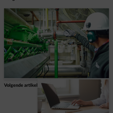
29/05/2020
|
1 min.
|
Valentine S.
Hoe u energie bespaart door uw
mazoutketel te vervangen
Meer lezen
Volgende artikel