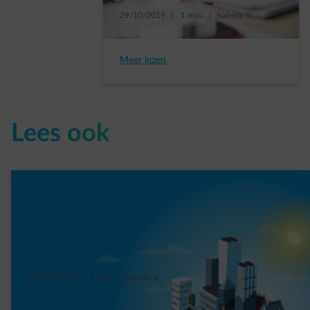
29/10/2019
|
1 min.
|
Isabelle V.
Papier, (liever niet) hier!
Meer lezen
Lees ook
21/03/2019
|
1 min.
|
Isabelle V.
Zonnepanelen in uw bedrijf? Beslist de