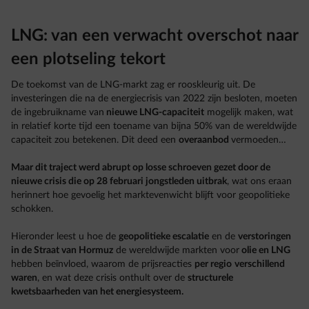
LNG: van een verwacht overschot naar
een plotseling tekort
De toekomst van de LNG-markt zag er rooskleurig uit. De
investeringen die na de energiecrisis van 2022 zijn besloten, moeten
de ingebruikname van
nieuwe LNG-capaciteit
mogelijk maken, wat
in relatief korte tijd een toename van bijna 50% van de wereldwijde
capaciteit zou betekenen. Dit deed een
overaanbod
vermoeden…
Maar dit traject werd abrupt op losse schroeven gezet door de
nieuwe crisis die op 28 februari jongstleden uitbrak
, wat ons eraan
herinnert hoe gevoelig het marktevenwicht blijft voor geopolitieke
schokken.
Hieronder leest u hoe de
geopolitieke escalatie
en de
verstoringen
in de Straat van Hormuz
de wereldwijde markten voor
olie en LNG
hebben beïnvloed, waarom de prijsreacties
per regio
verschillend
waren
, en wat deze crisis onthult over de
structurele
kwetsbaarheden van het energiesysteem.