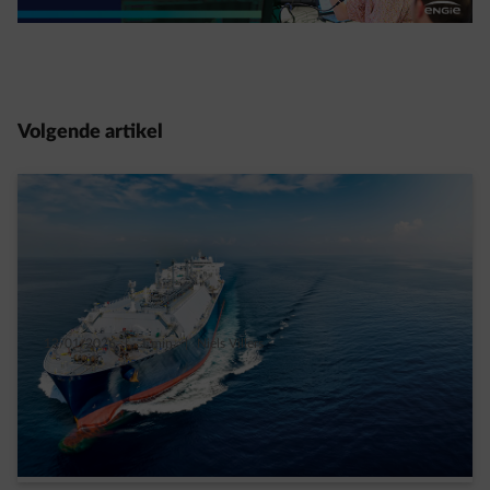
Volgende artikel
12/01/2026
|
1 min.
|
Niels Villers
Wat zijn de vooruitzichten voor de
energieprijzen tot 2031?
Meer lezen