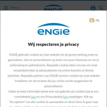
Ga naar de hoofdinhoud
normal-account-circle
search
Menu
FR
-
NL
Energy Market
Business & Energy
Energy Market
Wij respecteren je privacy
Van LNG-overschot naar
ENGIE gebruikt cookies op haar website om de goede werking ervan te
onzekerheid: de impact
garanderen, deze te personaliseren op basis van jouw interesses en om je
surfervaring te optimaliseren. Bepaalde cookies laten ons toe om onze
van het Midden-Oosten
reclameberichten te personaliseren via online banners of directe
berichten. Bepaalde partners van ENGIE kunnen cookies op onze website
op de energiemarkten
installeren om de reclame die jou online wordt aangeboden te
personaliseren.
Nu ons webinar van 19 juni nadert, staat één ding vast: hoe
Indien je meer informatie wenst over ons gebruik van cookies kan je ons
cookiebeleid
hier
en ons Privacybeleid
hier
raadplegen. Klik op
de situatie zich tot dan ook ontwikkelt, het zal onmogelijk
“Accepteren” om alle cookies te aanvaarden en direct door te gaan naar
zijn om daar niet te spreken over het conflict in het