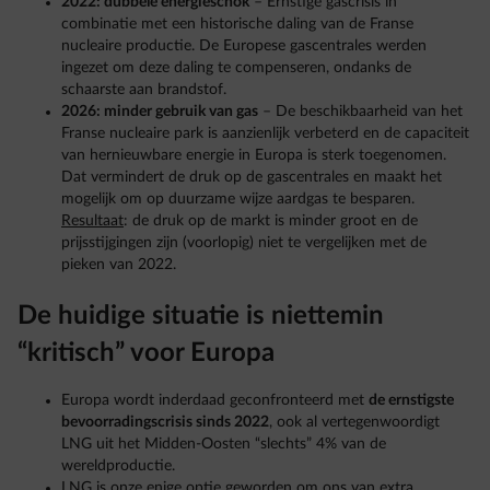
2022: dubbele energieschok
– Ernstige gascrisis in
combinatie met een historische daling van de Franse
nucleaire productie. De Europese gascentrales werden
ingezet om deze daling te compenseren, ondanks de
schaarste aan brandstof.
2026: minder gebruik van gas
– De beschikbaarheid van het
Franse nucleaire park is aanzienlijk verbeterd en de capaciteit
van hernieuwbare energie in Europa is sterk toegenomen.
Dat vermindert de druk op de gascentrales en maakt het
mogelijk om op duurzame wijze aardgas te besparen.
Resultaat
: de druk op de markt is minder groot en de
prijsstijgingen zijn (voorlopig) niet te vergelijken met de
pieken van 2022.
De huidige situatie is niettemin
“kritisch” voor Europa
Europa wordt inderdaad geconfronteerd met
de ernstigste
bevoorradingscrisis sinds 2022
, ook al vertegenwoordigt
LNG uit het Midden-Oosten “slechts” 4% van de
wereldproductie.
LNG is onze enige optie geworden om ons van extra