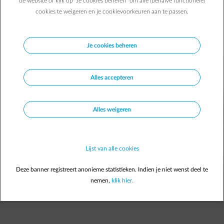
de website of klik op "Je cookies beheren" om alle (behalve functionele)
Midden-Oosten en de gevolgen daarvan voor de
cookies te weigeren en je cookievoorkeuren aan te passen.
energiemarkten.
Damien G.
19/05/2026
|
1 min.
Je cookies beheren
Alles accepteren
Alles weigeren
Lijst van alle cookies
Deze banner registreert anonieme statistieken. Indien je niet wenst deel te
nemen,
klik hier.