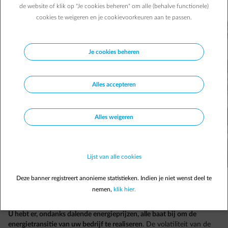
Isabelle V.
07/02/2024
|
1 min.
de website of klik op "Je cookies beheren" om alle (behalve functionele)
cookies te weigeren en je cookievoorkeuren aan te passen.
Je cookies beheren
Alles accepteren
Alles weigeren
Lijst van alle cookies
Deze banner registreert anonieme statistieken. Indien je niet wenst deel te
nemen,
klik hier.
U hebt er, ondanks dalende energieprijzen, alle baat bij om de
energietransitie van uw bedrijf te realiseren
. De volatiliteit van de