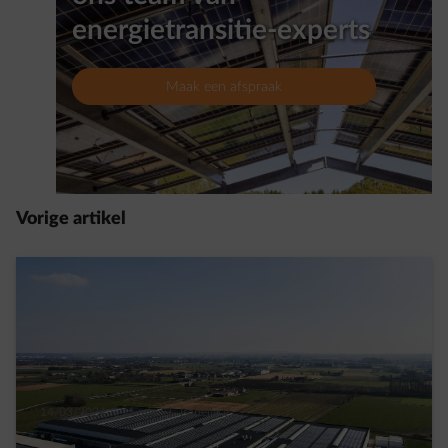
energietransitie-experts
Maak een afspraak
Vorige artikel
14/03/2024
|
1 min.
|
Isabelle V.
4 redenen waarom zonne-energie voordelig