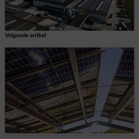
blijft voor uw bedrijf
Meer lezen
Volgende artikel
23/10/2023
|
1 min.
|
Hélène D.
Twee innovatieve technologieën voor
zonnepanelen in uw bedrijf
Meer lezen