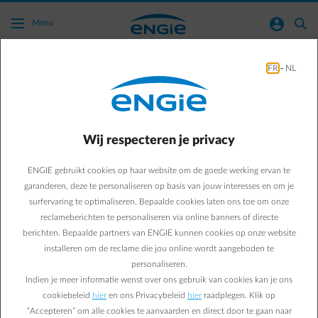
Ga naar de hoofdinhoud
normal-account-circle
search
Menu
Sustainability
FR
-
NL
Business & Energy
Sustainability
Hoe kunt u de ecologische
Wij respecteren je privacy
voetafdruk en
ENGIE gebruikt cookies op haar website om de goede werking ervan te
garanderen, deze te personaliseren op basis van jouw interesses en om je
energiefactuur van uw
surfervaring te optimaliseren. Bepaalde cookies laten ons toe om onze
reclameberichten te personaliseren via online banners of directe
bedrijf verminderen?
berichten. Bepaalde partners van ENGIE kunnen cookies op onze website
installeren om de reclame die jou online wordt aangeboden te
personaliseren.
Wilt u de energieprestaties van uw bedrijf verbeteren? Zo
Indien je meer informatie wenst over ons gebruik van cookies kan je ons
gaat in u vijf stappen naar een duurzamere toekomst.
cookiebeleid
hier
en ons Privacybeleid
hier
raadplegen. Klik op
“Accepteren” om alle cookies te aanvaarden en direct door te gaan naar