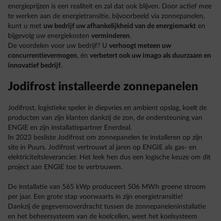
energieprijzen is een realiteit en zal dat ook blijven. Door actief mee
te werken aan de energietransitie, bijvoorbeeld via zonnepanelen,
kunt u met
uw bedrijf uw afhankelijkheid van de energiemarkt
en
bijgevolg uw energiekosten
verminderen
.
De voordelen voor uw bedrijf? U
verhoogt meteen uw
concurrentievermogen
, én
verbetert ook uw imago als duurzaam en
innovatief bedrijf.
Jodifrost installeerde zonnepanelen
Jodifrost, logistieke speler in diepvries en ambient opslag, koelt de
producten van zijn klanten dankzij de zon, de ondersteuning van
ENGIE en zijn installatiepartner Enerdeal.
In 2023 besliste Jodifrost om zonnepanelen te installeren op zijn
site in Puurs. Jodifrost vertrouwt al jaren op ENGIE als gas- en
elektriciteitsleverancier. Het leek hen dus een logische keuze om dit
project aan ENGIE toe te vertrouwen.
De installatie van 565 kWp produceert 506 MWh groene stroom
per jaar. Een grote stap voorwaarts in zijn energietransitie!
Dankzij de gegevensoverdracht tussen de zonnepaneleninstallatie
en het beheersysteem van de koelcellen, weet het koelsysteem