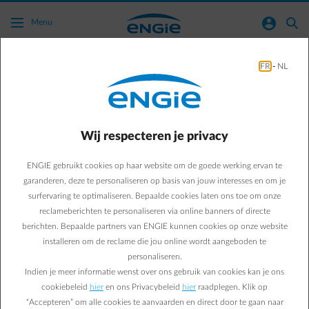
Ga naar de hoofdinhoud
normal-account-circle
search
Menu
Sustainability
FR
-
NL
Business & Energy
Sustainability
Zal uw bedrijf binnenkort
Wij respecteren je privacy
verplicht worden
ENGIE gebruikt cookies op haar website om de goede werking ervan te
garanderen, deze te personaliseren op basis van jouw interesses en om je
zonnepanelen te
surfervaring te optimaliseren. Bepaalde cookies laten ons toe om onze
reclameberichten te personaliseren via online banners of directe
plaatsen?
berichten. Bepaalde partners van ENGIE kunnen cookies op onze website
installeren om de reclame die jou online wordt aangeboden te
personaliseren.
Verbruikt uw bedrijfssite in Vlaanderen meer dan 1.000
Indien je meer informatie wenst over ons gebruik van cookies kan je ons
MWh per jaar? Dan verplicht de Vlaamse regering u om
cookiebeleid
hier
en ons Privacybeleid
hier
raadplegen. Klik op
voor 1 juli 2025 zonnepanelen te plaatsen. Hoe zit dat nu
“Accepteren” om alle cookies te aanvaarden en direct door te gaan naar