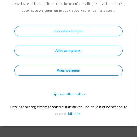
exact? Een antwoord op al uw vragen.
de website of klik op "Je cookies beheren" om alle (behalve functionele)
cookies te weigeren en je cookievoorkeuren aan te passen.
Hélène D.
31/05/2023
|
1 min.
Je cookies beheren
Alles accepteren
Alles weigeren
Lijst van alle cookies
Deze banner registreert anonieme statistieken. Indien je niet wenst deel te
nemen,
klik hier.