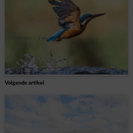
22/06/2023
|
1 min.
|
Isabelle V.
Geo-engineering: ENGIE wil onderzoek
aanmoedigen
Meer lezen
Volgende artikel