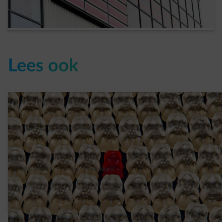
Meer lezen
Lees ook
29/10/2019
|
3 min.
|
Isabelle V.
Uw klanten motiveren om CO2 te besparen:
zo lukt het