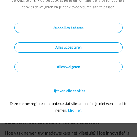
de website of klik op "Je cookies beheren" om alle (behalve functionele)
cookies te weigeren en je cookievoorkeuren aan te passen.
Je cookies beheren
Alles accepteren
Alles weigeren
Lijst van alle cookies
Deze banner registreert anonieme statistieken. Indien je niet wenst deel te
nemen,
klik hier.
BEREKEN HOEVEEL CO2 U PRECIES VERBRUIKT
Hoe vaak nemen uw medewerkers het vliegtuig? Hoe innovatief is