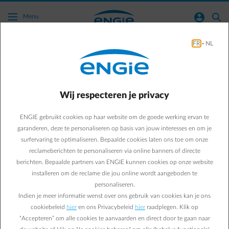
Ga naar de hoofdinhoud
normal-account-circle
search
Menu
FR
-
NL
Sustainability
Business & Energy
Sustainability
Wij respecteren je privacy
Verlaag de CO2-uitstoot
ENGIE gebruikt cookies op haar website om de goede werking ervan te
van uw bedrijf in 1,2,3 …
garanderen, deze te personaliseren op basis van jouw interesses en om je
surfervaring te optimaliseren. Bepaalde cookies laten ons toe om onze
en 4!
reclameberichten te personaliseren via online banners of directe
berichten. Bepaalde partners van ENGIE kunnen cookies op onze website
Wat denkt u: bent u een kleine verbruiker of springt u
installeren om de reclame die jou online wordt aangeboden te
personaliseren.
eerder kwistig om met CO2? Soms zit uw verbruik in een
Indien je meer informatie wenst over ons gebruik van cookies kan je ons
verrassend hoekje.
cookiebeleid
hier
en ons Privacybeleid
hier
raadplegen. Klik op
“Accepteren” om alle cookies te aanvaarden en direct door te gaan naar
Isabelle V.
03/06/2019
|
3 min.