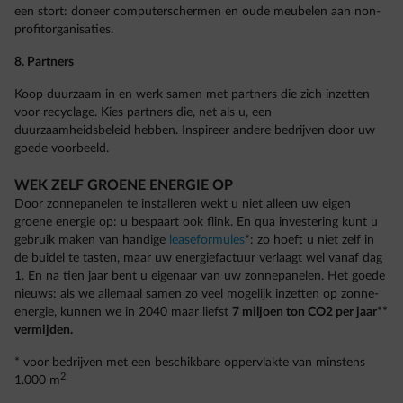
een stort: doneer computerschermen en oude meubelen aan non-
profitorganisaties.
8. Partners
Koop duurzaam in en werk samen met partners die zich inzetten
voor recyclage. Kies partners die, net als u, een
duurzaamheidsbeleid hebben. Inspireer andere bedrijven door uw
goede voorbeeld.
WEK ZELF GROENE ENERGIE OP
Door zonnepanelen te installeren wekt u niet alleen uw eigen
groene energie op: u bespaart ook flink. En qua investering kunt u
gebruik maken van handige
leaseformules
*: zo hoeft u niet zelf in
de buidel te tasten, maar uw energiefactuur verlaagt wel vanaf dag
1. En na tien jaar bent u eigenaar van uw zonnepanelen. Het goede
nieuws: als we allemaal samen zo veel mogelijk inzetten op zonne-
energie, kunnen we in 2040 maar liefst
7 miljoen ton CO2 per jaar**
vermijden.
* voor bedrijven met een beschikbare oppervlakte van minstens
2
1.000 m