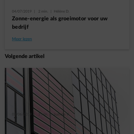
04/07/2019
|
2 min.
|
Hélène D.
Zonne-energie als groeimotor voor uw
bedrijf
Meer lezen
Volgende artikel
03/06/2019
|
3 min.
|
Isabelle V.
Zo zouden uw toekomstige zonnepanelen er
kunnen uitzien …