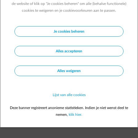
Algemeen
de website of klik op "Je cookies beheren" om alle (behalve functionele)
cookies te weigeren en je cookievoorkeuren aan te passen.
Aanmelding: een half uur voor het aanvangsuur van de
opleiding aan de balie.
Identiteitskaart: verplicht in bezit.
Je cookies beheren
Aanvangs- en einduur cursus: 8.30 – 16.00 uur.
Papier en schrijfgerief inbegrepen.
Alles accepteren
Persoonlijke beschermingsmiddelen (PBM) beschikbaar ter
plaatse.
Broodjeslunch inbegrepen.
Alles weigeren
Cursus verzonden aan de deelnemers.
Getuigschrift van deelname met behaalde resultaat wordt
naar de cursisten verstuurd via mail.
Lijst van alle cookies
Deze banner registreert anonieme statistieken. Indien je niet wenst deel te
nemen,
klik hier.