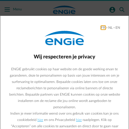
Ga naar de hoofdinhoud
normal-account-circle
search
Menu
Praktische informatie
FR
-
NL
-
EN
Praktische informatie
opleidingen
Wij respecteren je privacy
ENGIE gebruikt cookies op haar website om de goede werking ervan te
garanderen, deze te personaliseren op basis van jouw interesses en om je
surfervaring te optimaliseren. Bepaalde cookies laten ons toe om onze
reclameberichten te personaliseren via online banners of directe
berichten. Bepaalde partners van ENGIE kunnen cookies op onze website
installeren om de reclame die jou online wordt aangeboden te
personaliseren.
Indien je meer informatie wenst over ons gebruik van cookies kan je ons
cookiebeleid
hier
en ons Privacybeleid
hier
raadplegen. Klik op
“Accepteren” om alle cookies te aanvaarden en direct door te gaan naar