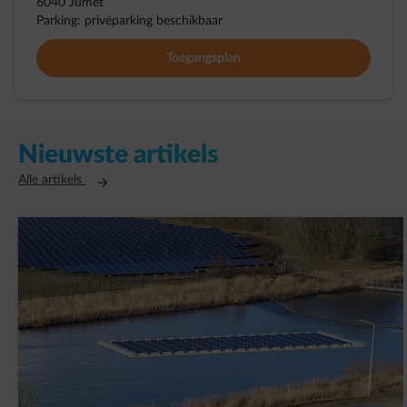
6040 Jumet
Parking: privéparking beschikbaar
Toegangsplan
Nieuwste artikels
Opent in een nieuw tabblad
Alle artikels
AVK Plastics tekent een PPA met ENGIE