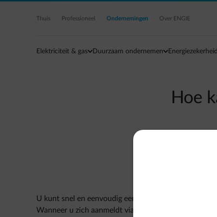
Ga naar de hoofdinhoud
Thuis
Professioneel
Ondernemingen
Over ENGIE
Elektriciteit & gas
Duurzaam ondernemen
Energiezekerhei
Hoe k
U kunt snel en eenvoudig een afspraak maken via het
Wanneer u zich aanmeldt via het formulier en vervolg