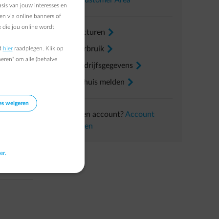
In uw
Customer Area
sis van jouw interesses en
en via online banners of
 die jou online wordt
erkers
Mijn facturen
arrow-right
Mijn verbruik
arrow-right
d
hier
raadplegen. Klik op
heren" om alle (behalve
n
Mijn bedrijfsgegevens
arrow-right
Een verhuis melden
arrow-right
es weigeren
Nog geen account?
Account
aanmaken
er.