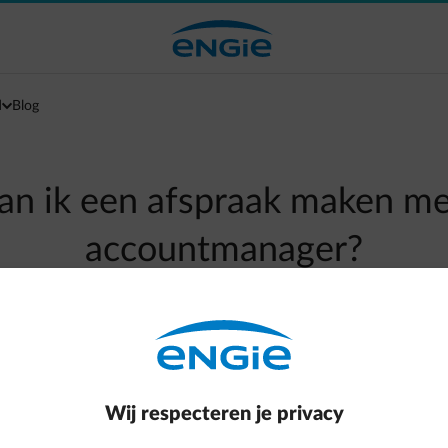
d
Blog
an ik een afspraak maken me
accountmanager?
Naar alle meestgestelde vragen
arrow-right
 online contactformulier voor ondernemingen en openbare instel
Wij respecteren je privacy
ens uw aanvraag verstuurt, komt dat onmiddellijk bij de juiste