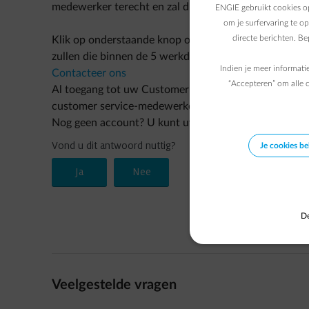
medewerker terecht en zal die nog sneller behandeld
ENGIE gebruikt cookies op
om je surfervaring te o
directe berichten. B
Klik op onderstaande knop om uw vraag te stellen v
zullen die binnen de 5 werkdagen behandelen.
Indien je meer informati
Contacteer ons
“Accepteren” om alle c
Al toegang tot uw Customer Area? In de Customer A
customer service-medewerker.
Nog geen account? U kunt uw
account online aanma
Je cookies b
De
Veelgestelde vragen