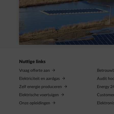
AVK Plastics tekent een PPA met
ENGIE
Nuttige links
Vraag offerte aan
Betrouwba
Elektriciteit en aardgas
Audit ho
Zelf energie produceren
Energy 2
Elektrische voertuigen
Custome
Onze opleidingen
Elektroni