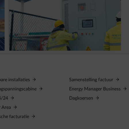
Waarom heeft G&V een slimme
batterijinstallatie (BESS) geplaatst?
re installaties
Samenstelling factuur
ogspanningscabine
Energy Manager Business
4/24
Dagkoersen
r Area
sche facturatie