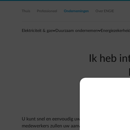
Ga naar de hoofdinhoud
Thuis
Professioneel
Ondernemingen
Over ENGIE
Elektriciteit & gas
Duurzaam ondernemen
Energiezekerhei
Ik heb i
U kunt snel en eenvoudig uw offerte online aanvrage
medewerkers zullen uw aanvraag behandelen en u ver