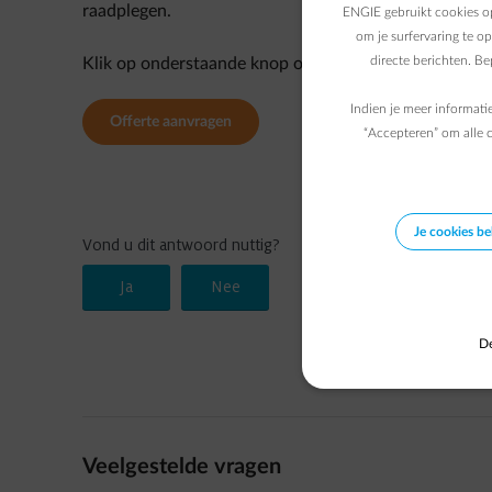
raadplegen.
ENGIE gebruikt cookies op
om je surfervaring te o
directe berichten. B
Klik op onderstaande knop om uw offerte online aan 
Indien je meer informati
Offerte aanvragen
“Accepteren” om alle c
Je cookies b
De
Veelgestelde vragen