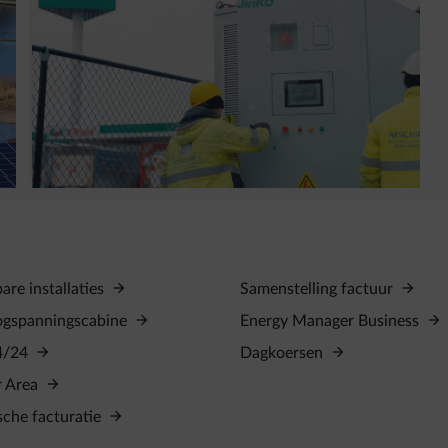
Waarom heeft G&V een slimme
batterijinstallatie (BESS) geplaatst?
re installaties
Samenstelling factuur
ogspanningscabine
Energy Manager Business
4/24
Dagkoersen
r Area
sche facturatie