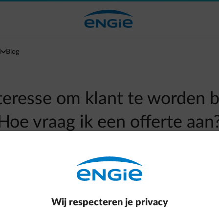
d
Blog
nteresse om klant te worden b
Hoe vraag ik een offerte aan
Naar alle meestgestelde vragen
arrow-right
n via het formulier voor ondernemingen en openbare instellinge
Wij respecteren je privacy
volgens een offerte op maat bezorgen die u eveneens online za