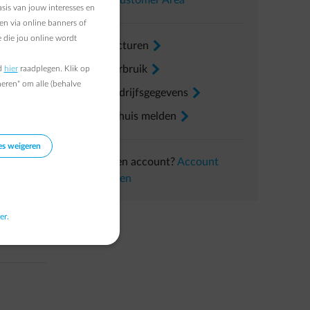
In uw
Customer Area
sis van jouw interesses en
en via online banners of
 die jou online wordt
Mijn facturen
arrow-right
Mijn verbruik
arrow-right
d
hier
raadplegen. Klik op
heren" om alle (behalve
Mijn bedrijfsgegevens
arrow-right
Een verhuis melden
arrow-right
es weigeren
Nog geen account?
Account
aanmaken
er.