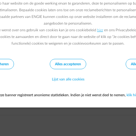
 haar website om de goede werking ervan te garanderen, deze te personaliseren op ba
ptimaliseren. Bepaalde cookies laten ons toe om onze reclameberichten te personaliser
epaalde partners van ENGIE kunnen cookies op onze website installeren om de reclame
te vragen.
aangeboden te personaliseren.
e wenst over ons gebruik van cookies kan je ons cookiebeleid
hier
en ons Privacybelei
ookies te aanvaarden en direct door te gaan naar de website of klik op "Je cookies be
functionele) cookies te weigeren en je cookievoorkeuren aan te passen.
eheren
Alles accepteren
All
Lijst van alle cookies
ze banner registreert anonieme statistieken. Indien je niet wenst deel te nemen,
klik hi