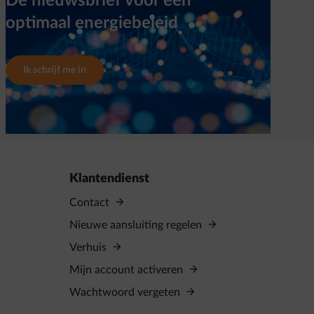
Dé nieuwsbrief voor een
optimaal energiebeleid
Ik schrijf me in
Klantendienst
Contact
Nieuwe aansluiting regelen
Verhuis
Mijn account activeren
Wachtwoord vergeten