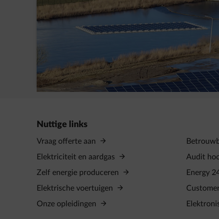
AVK Plastics tekent een PPA met
ENGIE
Nuttige links
Vraag offerte aan
Betrouwba
Elektriciteit en aardgas
Audit ho
Zelf energie produceren
Energy 2
Elektrische voertuigen
Custome
Onze opleidingen
Elektroni