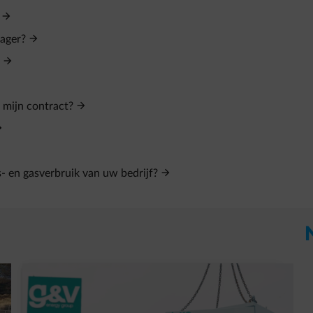
ager?
 mijn contract?
s- en gasverbruik van uw bedrijf?
t in een nieuw tabblad