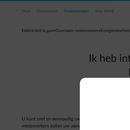
Ga naar de hoofdinhoud
Thuis
Professioneel
Ondernemingen
Over ENGIE
Elektriciteit & gas
Duurzaam ondernemen
Energiezekerhei
Ik heb i
U kunt snel en eenvoudig uw offerte online aanvrage
medewerkers zullen uw aanvraag behandelen en u ver