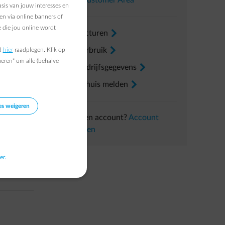
In uw
Customer Area
sis van jouw interesses en
en via online banners of
 die jou online wordt
Mijn facturen
arrow-right
Mijn verbruik
arrow-right
d
hier
raadplegen. Klik op
heren" om alle (behalve
Mijn bedrijfsgegevens
arrow-right
Een verhuis melden
arrow-right
es weigeren
Nog geen account?
Account
aanmaken
er.