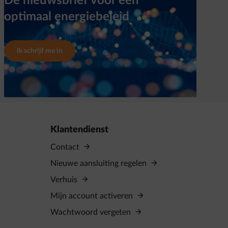
Dé nieuwsbrief voor een
optimaal energiebeleid
Ik schrijf me in
Klantendienst
Contact
Nieuwe aansluiting regelen
Verhuis
Mijn account activeren
Wachtwoord vergeten