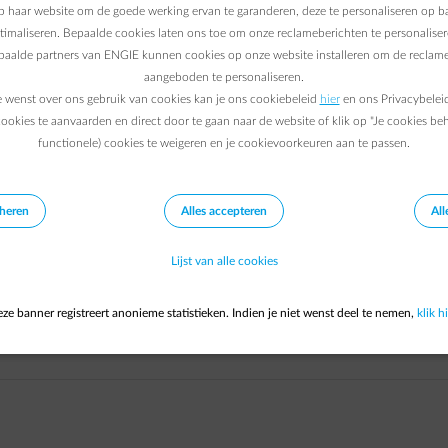
 haar website om de goede werking ervan te garanderen, deze te personaliseren op ba
ptimaliseren. Bepaalde cookies laten ons toe om onze reclameberichten te personaliser
epaalde partners van ENGIE kunnen cookies op onze website installeren om de reclame
te vragen.
aangeboden te personaliseren.
e wenst over ons gebruik van cookies kan je ons cookiebeleid
hier
en ons Privacybelei
ookies te aanvaarden en direct door te gaan naar de website of klik op "Je cookies be
functionele) cookies te weigeren en je cookievoorkeuren aan te passen.
eheren
Alles accepteren
All
Lijst van alle cookies
ze banner registreert anonieme statistieken. Indien je niet wenst deel te nemen,
klik hi