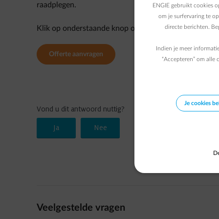
raadplegen.
ENGIE gebruikt cookies op
om je surfervaring te o
directe berichten. B
Klik op onderstaande knop om uw offerte online aan 
Indien je meer informati
Offerte aanvragen
“Accepteren” om alle c
Je cookies b
De
Veelgestelde vragen