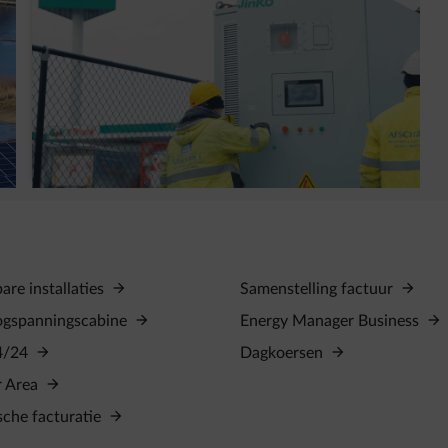
Waarom heeft G&V een slimme
batterijinstallatie (BESS) geplaatst?
re installaties
Samenstelling factuur
ogspanningscabine
Energy Manager Business
4/24
Dagkoersen
r Area
sche facturatie