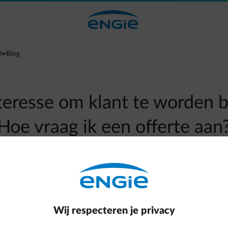
d
Blog
nteresse om klant te worden b
Hoe vraag ik een offerte aan
Naar alle meestgestelde vragen
arrow-right
n via het formulier voor ondernemingen en openbare instellinge
Wij respecteren je privacy
volgens een offerte op maat bezorgen die u eveneens online za