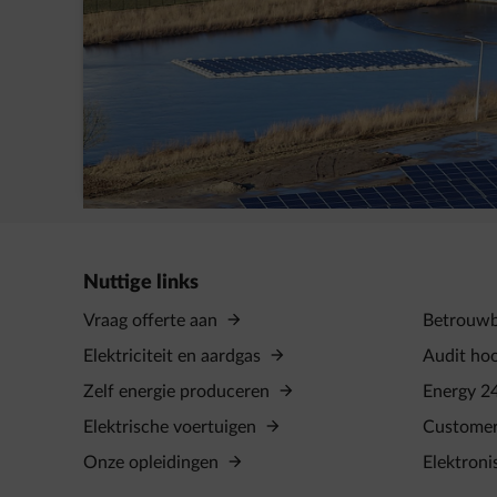
AVK Plastics tekent een PPA met
ENGIE
Nuttige links
Vraag offerte aan
Betrouwba
Elektriciteit en aardgas
Audit ho
Zelf energie produceren
Energy 2
Elektrische voertuigen
Custome
Onze opleidingen
Elektroni