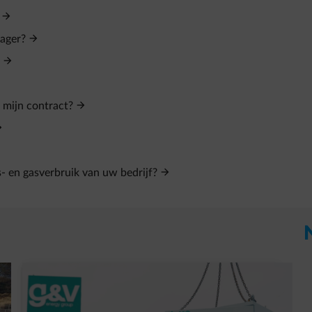
ager?
 mijn contract?
s- en gasverbruik van uw bedrijf?
t in een nieuw tabblad