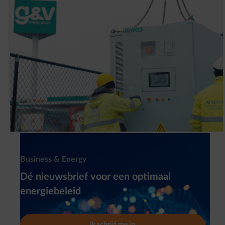
Waarom heeft G&V een slimme
batterijinstallatie (BESS) geplaatst?
Newsletter
Business & Energy
Dé nieuwsbrief voor een optimaal
energiebeleid
Ik schrijf me in