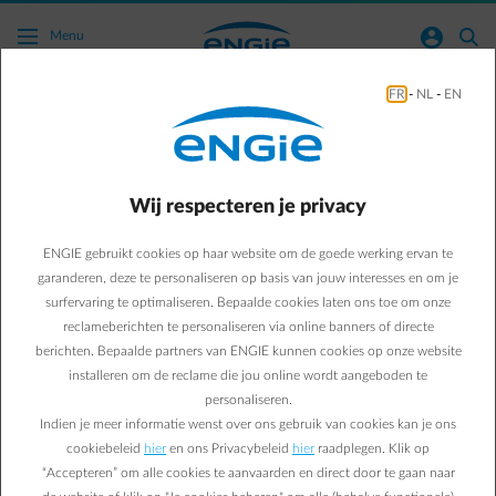
Ga naar de hoofdinhoud
normal-account-circle
search
Menu
FR
-
NL
-
EN
Hoe kan ik mijn meter laten openen?
Naar alle meestgestelde vragen
arrow-right
Wij respecteren je privacy
De distributienetbeheerder opent de elektriciteits– en/of gasmeter.
ENGIE gebruikt cookies op haar website om de goede werking ervan te
Een voorwaarde voor de opening is een leveringscontract. Hiervoor
garanderen, deze te personaliseren op basis van jouw interesses en om je
kunt u bij ons terecht.
ENGIE geeft ook advies en coördineert uw aansluitingsprojecten
surfervaring te optimaliseren. Bepaalde cookies laten ons toe om onze
voor gas en elektriciteit van A tot Z.
reclameberichten te personaliseren via online banners of directe
berichten. Bepaalde partners van ENGIE kunnen cookies op onze website
Meer informatie
installeren om de reclame die jou online wordt aangeboden te
personaliseren.
Indien je meer informatie wenst over ons gebruik van cookies kan je ons
cookiebeleid
hier
en ons Privacybeleid
hier
raadplegen. Klik op
“Accepteren” om alle cookies te aanvaarden en direct door te gaan naar