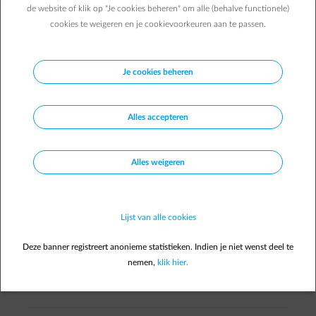
de website of klik op "Je cookies beheren" om alle (behalve functionele)
cookies te weigeren en je cookievoorkeuren aan te passen.
Veelgestelde vragen
Voor bedrijven aangesloten op het hoogspanningsnet
Je cookies beheren
Antwoord wisselen
arrow-right
Waarom voert de VREG het
Alles accepteren
capaciteitstarief in?
Alles weigeren
Antwoord wisselen
arrow-right
Welk vermogen moet ik doorgeven aan
de netbeheerder?
Lijst van alle cookies
Deze banner registreert anonieme statistieken. Indien je niet wenst deel te
Antwoord wisselen
arrow-right
Hoe moet ik het toegangsvermogen
nemen,
klik hier.
aangeven?