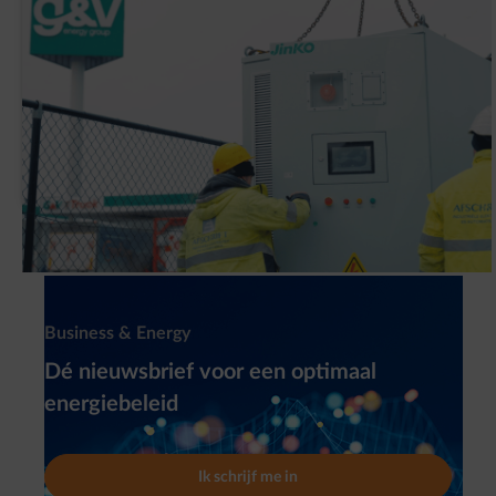
Waarom heeft G&V een slimme
batterijinstallatie (BESS) geplaatst?
Newsletter
Business & Energy
Dé nieuwsbrief voor een optimaal
energiebeleid
Ik schrijf me in