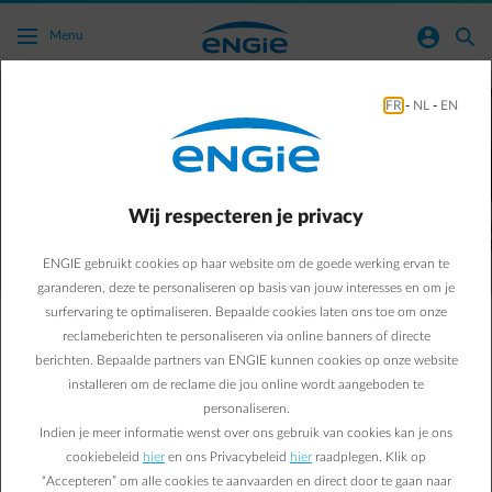
Ga naar de hoofdinhoud
normal-account-circle
search
Menu
FR
-
NL
-
EN
Nieuwe nettarieven
voor
ondernemingen in Vlaanderen
Wij respecteren je privacy
ENGIE gebruikt cookies op haar website om de goede werking ervan te
garanderen, deze te personaliseren op basis van jouw interesses en om je
surfervaring te optimaliseren. Bepaalde cookies laten ons toe om onze
Om het elektriceitsnetwerk in Vlaanderen in de
reclameberichten te personaliseren via online banners of directe
toekomst stabiel en betrouwbaar te houden voert de
berichten. Bepaalde partners van ENGIE kunnen cookies op onze website
energieregulator VREG vanaf 1 januari 2023 nieuwe
installeren om de reclame die jou online wordt aangeboden te
nettarieven in voor de aanrekening van de distributie-
personaliseren.
en transportkosten op elektriciteit.
Indien je meer informatie wenst over ons gebruik van cookies kan je ons
cookiebeleid
hier
en ons Privacybeleid
hier
raadplegen. Klik op
“Accepteren” om alle cookies te aanvaarden en direct door te gaan naar