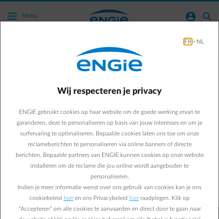
Ga naar de hoofdinhoud
normal-account-circle
search
Menu
FR
-
NL
Green mobility
Business & Energy
Green Mobility
Wij respecteren je privacy
De toekomst op de EV-
ENGIE gebruikt cookies op haar website om de goede werking ervan te
markt: elektrische SUV’s
garanderen, deze te personaliseren op basis van jouw interesses en om je
surfervaring te optimaliseren. Bepaalde cookies laten ons toe om onze
Dat elektrisch rijden zich niet langer zal beperken tot de
reclameberichten te personaliseren via online banners of directe
stad bewijzen deze constructeurs. Een overzicht van de
berichten. Bepaalde partners van ENGIE kunnen cookies op onze website
installeren om de reclame die jou online wordt aangeboden te
elektrische SUV’s.
personaliseren.
Indien je meer informatie wenst over ons gebruik van cookies kan je ons
user
Anonymous
16/02/2017
|
2 min.
cookiebeleid
hier
en ons Privacybeleid
hier
raadplegen. Klik op
“Accepteren” om alle cookies te aanvaarden en direct door te gaan naar