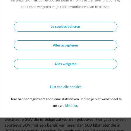
de website of klik op "Je cookies beheren" om alle (behalve functionele)
cookies te weigeren en je cookievoorkeuren aan te passen.
Je cookies beheren
Alles accepteren
Alles weigeren
Lijst van alle cookies
Deze banner registreert anonieme statistieken. Indien je niet wenst deel te
Audi
nemen,
klik hier.
Audi zet in op duurzame innovatie. Zo ontwikkelt het bedrijf een
elektrische SUV die in België zal worden gebouwd. Het gaat om een
sportieve SUV met een bereik van meer dan 500 kilometer die in