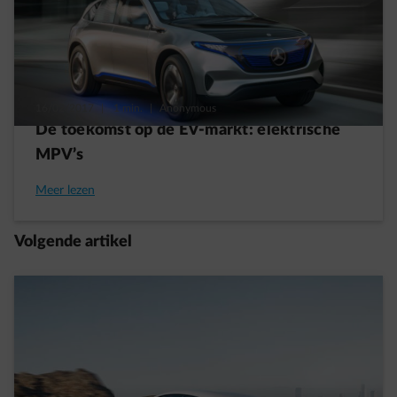
16/02/2017
|
1 min.
|
Anonymous
De toekomst op de EV-markt: elektrische
MPV’s
Meer lezen
Volgende artikel