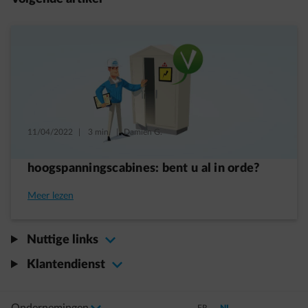
11/04/2022
|
3 min.
|
Damien G.
Conform stellen oude
hoogspanningscabines: bent u al in orde?
Meer lezen
Nuttige links
Klantendienst
Selecteer uw profiel
Als u de selectie wijzigt, gaat u naar een nieuwe pagina
Schakel over naar Frans
Schakel over naar Neder