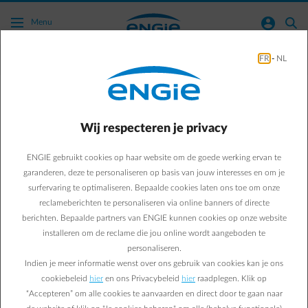
Ga naar de hoofdinhoud
normal-account-circle
search
Menu
FR
-
NL
Safe & Reliable Installations
Business & Energy
Safe & Reliable Installations
Wij respecteren je privacy
Elektrische veiligheid: 4
ENGIE gebruikt cookies op haar website om de goede werking ervan te
verplichtingen om
garanderen, deze te personaliseren op basis van jouw interesses en om je
surfervaring te optimaliseren. Bepaalde cookies laten ons toe om onze
wettelijk in orde te zijn als
reclameberichten te personaliseren via online banners of directe
berichten. Bepaalde partners van ENGIE kunnen cookies op onze website
bedrijfsleider
installeren om de reclame die jou online wordt aangeboden te
personaliseren.
Omgaan met elektriciteit? Niet zonder gevaar. Als
Indien je meer informatie wenst over ons gebruik van cookies kan je ons
cookiebeleid
hier
en ons Privacybeleid
hier
raadplegen. Klik op
werkgever bent u wettelijk verplicht om uw werknemers te
“Accepteren” om alle cookies te aanvaarden en direct door te gaan naar
beschermen tegen de risico’s. En u moet ze bevoegdheden