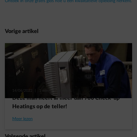
Ontdek in onze gratis gids hoe u een kwalitatieve opleiding herkent.
Vorige artikel
14/06/2022
|
1 min.
|
Damien G.
Deze man heeft al meer dan 700 Check-up
Heatings op de teller!
Meer lezen
Volgende artikel