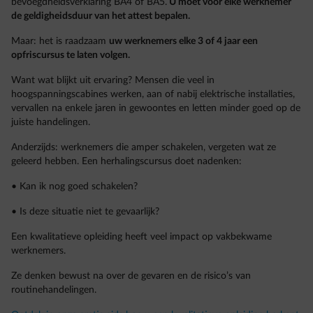
bevoegdheidsverklaring BA4 of BA5.
U moet voor elke werknemer
de geldigheidsduur van het attest bepalen.
Maar: het is raadzaam
uw werknemers elke 3 of 4 jaar een
opfriscursus te laten volgen.
Want wat blijkt uit ervaring? Mensen die veel in
hoogspanningscabines werken, aan of nabij elektrische installaties,
vervallen na enkele jaren in gewoontes en letten minder goed op de
juiste handelingen.
Anderzijds: werknemers die amper schakelen, vergeten wat ze
geleerd hebben. Een herhalingscursus doet nadenken:
• Kan ik nog goed schakelen?
• Is deze situatie niet te gevaarlijk?
Een kwalitatieve opleiding heeft veel impact op vakbekwame
werknemers.
Ze denken bewust na over de gevaren en de risico’s van
routinehandelingen.