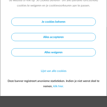
de website of klik op "Je cookies beheren" om alle (behalve functionele)
toekennen over veilig omgaan met elektriciteit. Dit zijn uw
cookies te weigeren en je cookievoorkeuren aan te passen.
4 verplichtingen.
Damien G.
11/04/2022
|
1 min.
Je cookies beheren
Alles accepteren
Alles weigeren
Lijst van alle cookies
Deze banner registreert anonieme statistieken. Indien je niet wenst deel te
nemen,
klik hier.