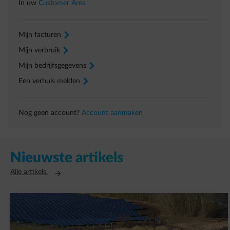
In uw
Customer Area
Mijn facturen
arrow-right
Mijn verbruik
arrow-right
Mijn bedrijfsgegevens
arrow-right
Een verhuis melden
arrow-right
Nog geen account?
Account aanmaken
Nieuwste artikels
Opent in een nieuw tabblad
Alle artikels