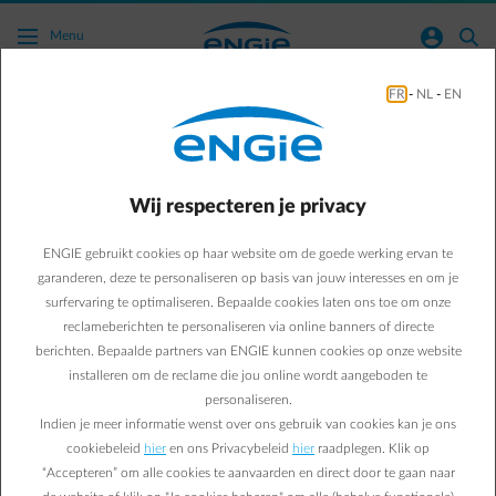
Ga naar de hoofdinhoud
normal-account-circle
search
Menu
FR
-
NL
-
EN
Hoe onderteken ik mijn offerte digitaal?
Naar alle meestgestelde vragen
arrow-right
Wij respecteren je privacy
ENGIE gebruikt cookies op haar website om de goede werking ervan te
garanderen, deze te personaliseren op basis van jouw interesses en om je
surfervaring te optimaliseren. Bepaalde cookies laten ons toe om onze
reclameberichten te personaliseren via online banners of directe
berichten. Bepaalde partners van ENGIE kunnen cookies op onze website
installeren om de reclame die jou online wordt aangeboden te
cross
personaliseren.
Nadat u een offerte hebt aangevraagd zal u van ons een e-mail
Indien je meer informatie wenst over ons gebruik van cookies kan je ons
ontvangen met een link, via dewelke u uw offerte online kunt
cookiebeleid
hier
en ons Privacybeleid
hier
raadplegen. Klik op
raadplegen.
Indien de offerte nog geldig is en u die aanvaardt, kunt
“Accepteren” om alle cookies te aanvaarden en direct door te gaan naar
u het digitale proces lanceren. U zal vervolgens een nieuwe e-mail