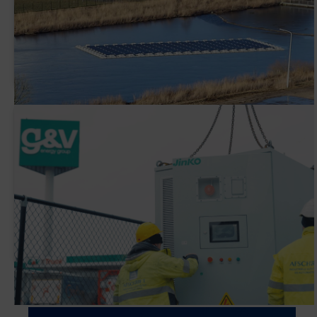
AVK Plastics tekent een PPA met ENGIE
Waarom heeft G&V een slimme
batterijinstallatie (BESS) geplaatst?
Newsletter