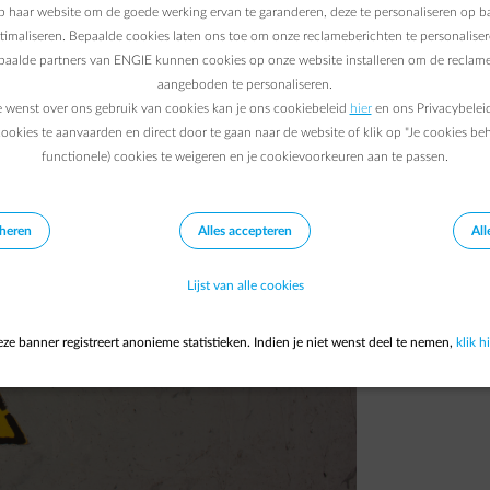
 haar website om de goede werking ervan te garanderen, deze te personaliseren op ba
ptimaliseren. Bepaalde cookies laten ons toe om onze reclameberichten te personaliser
29/05/2019
|
2 min.
epaalde partners van ENGIE kunnen cookies op onze website installeren om de reclame
aangeboden te personaliseren.
e wenst over ons gebruik van cookies kan je ons cookiebeleid
hier
en ons Privacybelei
ookies te aanvaarden en direct door te gaan naar de website of klik op "Je cookies be
functionele) cookies te weigeren en je cookievoorkeuren aan te passen.
eheren
Alles accepteren
All
Lijst van alle cookies
ze banner registreert anonieme statistieken. Indien je niet wenst deel te nemen,
klik hi