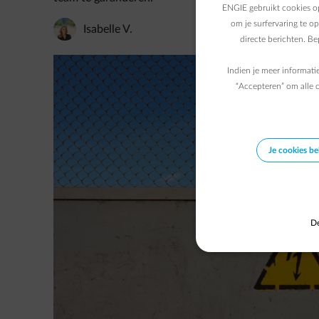
ENGIE gebruikt cookies op
om je surfervaring te o
Isabelle V.
directe berichten. B
Indien je meer informati
“Accepteren” om alle c
Je cookies b
De