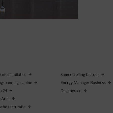
re installaties
Samenstelling factuur
ogspanningscabine
Energy Manager Business
4/24
Dagkoersen
r Area
sche facturatie