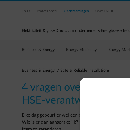
Ga naar de hoofdinhoud
Thuis
Professioneel
Ondernemingen
Over ENGIE
Elektriciteit & gas
Duurzaam ondernemen
Energiezekerhei
Business & Energy
Energy Efficiency
Energy Mar
Business & Energy
Safe & Reliable Installations
4 vragen over elektricit
HSE-verantwoordelijke
Elke dag gebeurt er wel een ongeval met elektriciteit,
Wie is er dan aansprakelijk? Gebruik deze 4 vragen a
team te garanderen.