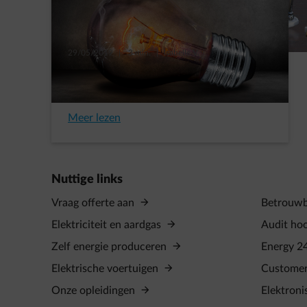
29/05/2019
|
3 min.
|
Isabelle V.
Elektrische veiligheid: misschien
speelt u wel met vuur …
Meer lezen
Nuttige links
Vraag offerte aan
Betrouwba
Elektriciteit en aardgas
Audit ho
Zelf energie produceren
Energy 2
Elektrische voertuigen
Custome
Onze opleidingen
Elektroni