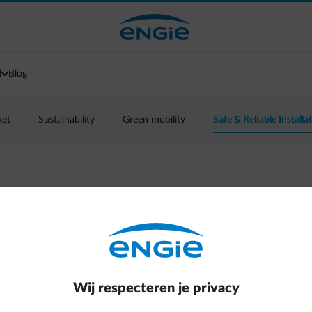
d
Blog
ket
Sustainability
Green mobility
Safe & Reliable Installa
eit voor elke HR- of
 soms met zware of zelfs fatale gevolgen.
Wij respecteren je privacy
ls geheugensteuntje om de veiligheid van uw