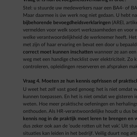
Stel: u stuurde uw medewerkers naar een BA4- of BA
Maar daarmee is úw werk nog niet gedaan. U hebt nam
bijbehorende bevoegdheidsverklaringen
(AREI, artike
vermelden voor welk soort werkzaamheden en voor welk
welke verantwoordelijkheid de werknemer heeft. Het at
met zijn of haar ervaring en bevat een door u bepaald
correct moet kunnen inschatten
wanneer ze aan een o
weg met een handige checklist over elektriciteit. Zo 
controleren, opleidingen reserveren en afspraken ma
Vraag 4. Moeten ze hun kennis opfrissen of praktis
U weet het zelf vast goed genoeg: het is niet omdat 
kunnen toepassen. En het is niet omdat we gisteren 
weten. Hoe meer praktische oefeningen en herhalin
onthouden. Als HR-verantwoordelijke houdt u dus b
kennis nog in de praktijk moet leren te brengen en w
dus zeker ook aan de ‘oude rotten uit het vak’. Uit stu
situaties kan leiden in het bedrijf. Veilig duurt nog alt