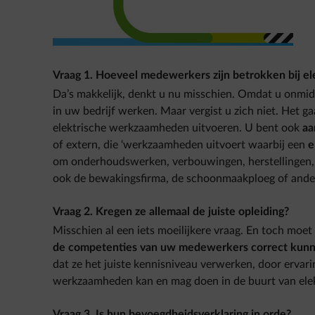
Vraag 1. Hoeveel medewerkers zijn betrokken bij ele
Da’s makkelijk, denkt u nu misschien. Omdat u onmidde
in uw bedrijf werken. Maar vergist u zich niet. Het g
elektrische werkzaamheden uitvoeren. U bent ook
aa
of extern, die ‘werkzaamheden uitvoert waarbij een
e
om onderhoudswerken, verbouwingen, herstellingen, u
ook de bewakingsfirma, de schoonmaakploeg of andere
Vraag 2. Kregen ze allemaal de juiste opleiding?
Misschien al een iets moeilijkere vraag. En toch mo
de competenties van uw medewerkers correct kunn
dat ze het juiste kennisniveau verwerken, door ervari
werkzaamheden kan en mag doen in de buurt van elektr
Vraag 3. Is hun bevoegdheidsverklaring in orde?