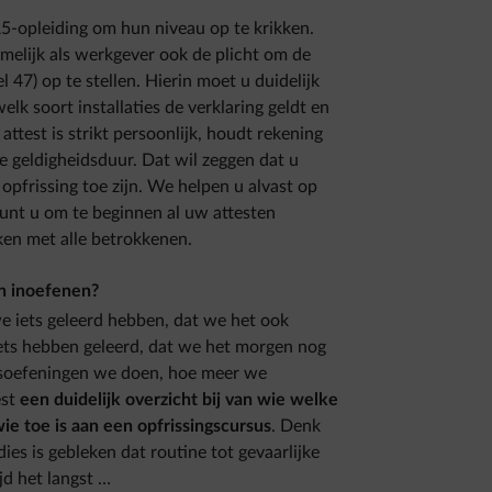
5-opleiding om hun niveau op te krikken.
elijk als werkgever ook de plicht om de
l 47) op te stellen. Hierin moet u duidelijk
 soort installaties de verklaring geldt en
test is strikt persoonlijk, houdt rekening
e geldigheidsduur. Dat wil zeggen dat u
pfrissing toe zijn. We helpen u alvast op
kunt u om te beginnen al uw attesten
ken met alle betrokkenen.
ch inoefenen?
we iets geleerd hebben, dat we het ook
iets hebben geleerd, dat we het morgen nog
gsoefeningen we doen, hoe meer we
est
een duidelijk overzicht bij van wie welke
ie toe is aan een opfrissingscursus
. Denk
dies is gebleken dat routine tot gevaarlijke
ijd het langst …