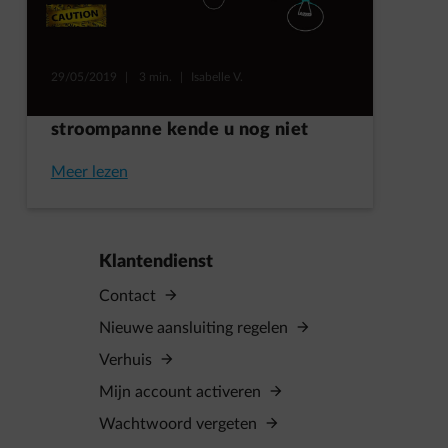
29/05/2019
|
3 min.
|
Isabelle V.
Deze neveneffecten van een
stroompanne kende u nog niet
Meer lezen
Klantendienst
Contact
Nieuwe aansluiting regelen
Verhuis
Mijn account activeren
Wachtwoord vergeten