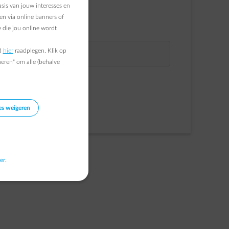
sis van jouw interesses en
NAAM
en via online banners of
 die jou online wordt
E-MAIL
d
hier
raadplegen. Klik op
VOORNAAM
heren" om alle (behalve
Verder gaan
Inschrijven
es weigeren
er.