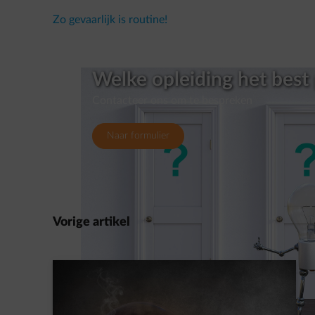
Zo gevaarlijk is routine!
Welke opleiding het best 
Contacteer ons om te bespreken
Naar formulier
Vorige artikel